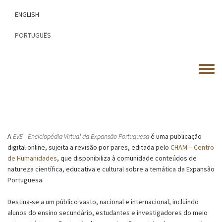
Passar
ENGLISH
para
o
PORTUGUÊS
conteúdo
principal
Toggle
menu
A
EVE - Enciclopédia Virtual da Expansão Portuguesa
é uma publicação
digital online, sujeita a revisão por pares, editada pelo
CHAM – Centro
de Humanidades
, que disponibiliza à comunidade conteúdos de
natureza científica, educativa e cultural sobre a temática da Expansão
Portuguesa.
Destina-se a um público vasto, nacional e internacional, incluindo
alunos do ensino secundário, estudantes e investigadores do meio