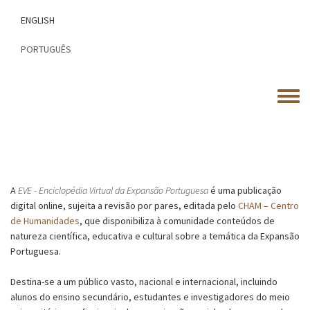
Passar
ENGLISH
para
o
PORTUGUÊS
conteúdo
principal
Toggle
menu
A
EVE - Enciclopédia Virtual da Expansão Portuguesa
é uma publicação
digital online, sujeita a revisão por pares, editada pelo
CHAM – Centro
de Humanidades
, que disponibiliza à comunidade conteúdos de
natureza científica, educativa e cultural sobre a temática da Expansão
Portuguesa.
Destina-se a um público vasto, nacional e internacional, incluindo
alunos do ensino secundário, estudantes e investigadores do meio