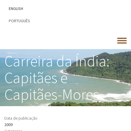
Passar
ENGLISH
para
o
PORTUGUÊS
conteúdo
principal
Toggle
menu
Carreira da Índia:
Capitães e
Capitães-Mores
Data de publicação
2009
Categorias