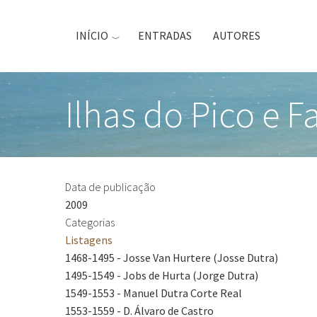
Passar
para
INÍCIO
ENTRADAS
AUTORES
o
conteúdo
principal
Ilhas do Pico e F
Data de publicação
2009
Categorias
Listagens
1468-1495 - Josse Van Hurtere (Josse Dutra)
1495-1549 - Jobs de Hurta (Jorge Dutra)
1549-1553 - Manuel Dutra Corte Real
1553-1559 - D. Álvaro de Castro