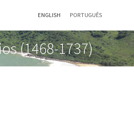
Toggle
menu
ENGLISH
PORTUGUÊS
rios (1468-1737)