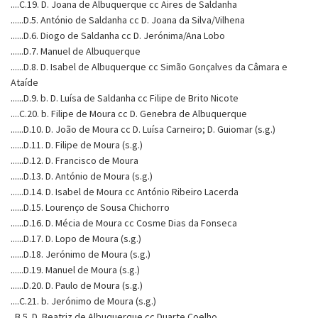
....C.19. D. Joana de Albuquerque cc Aires de Saldanha
......D.5. António de Saldanha cc D. Joana da Silva/Vilhena
......D.6. Diogo de Saldanha cc D. Jerónima/Ana Lobo
......D.7. Manuel de Albuquerque
......D.8. D. Isabel de Albuquerque cc Simão Gonçalves da Câmara e
Ataíde
......D.9. b. D. Luísa de Saldanha cc Filipe de Brito Nicote
....C.20. b. Filipe de Moura cc D. Genebra de Albuquerque
......D.10. D. João de Moura cc D. Luísa Carneiro; D. Guiomar (s.g.)
......D.11. D. Filipe de Moura (s.g.)
......D.12. D. Francisco de Moura
......D.13. D. António de Moura (s.g.)
......D.14. D. Isabel de Moura cc António Ribeiro Lacerda
......D.15. Lourenço de Sousa Chichorro
......D.16. D. Mécia de Moura cc Cosme Dias da Fonseca
......D.17. D. Lopo de Moura (s.g.)
......D.18. Jerónimo de Moura (s.g.)
......D.19. Manuel de Moura (s.g.)
......D.20. D. Paulo de Moura (s.g.)
....C.21. b. Jerónimo de Moura (s.g.)
..B.5. D. Beatriz de Albuquerque cc Duarte Coelho