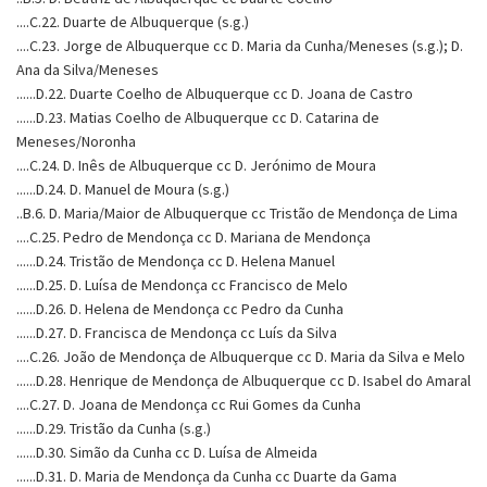
....C.22. Duarte de Albuquerque (s.g.)
....C.23. Jorge de Albuquerque cc D. Maria da Cunha/Meneses (s.g.); D.
Ana da Silva/Meneses
......D.22. Duarte Coelho de Albuquerque cc D. Joana de Castro
......D.23. Matias Coelho de Albuquerque cc D. Catarina de
Meneses/Noronha
....C.24. D. Inês de Albuquerque cc D. Jerónimo de Moura
......D.24. D. Manuel de Moura (s.g.)
..B.6. D. Maria/Maior de Albuquerque cc Tristão de Mendonça de Lima
....C.25. Pedro de Mendonça cc D. Mariana de Mendonça
......D.24. Tristão de Mendonça cc D. Helena Manuel
......D.25. D. Luísa de Mendonça cc Francisco de Melo
......D.26. D. Helena de Mendonça cc Pedro da Cunha
......D.27. D. Francisca de Mendonça cc Luís da Silva
....C.26. João de Mendonça de Albuquerque cc D. Maria da Silva e Melo
......D.28. Henrique de Mendonça de Albuquerque cc D. Isabel do Amaral
....C.27. D. Joana de Mendonça cc Rui Gomes da Cunha
......D.29. Tristão da Cunha (s.g.)
......D.30. Simão da Cunha cc D. Luísa de Almeida
......D.31. D. Maria de Mendonça da Cunha cc Duarte da Gama