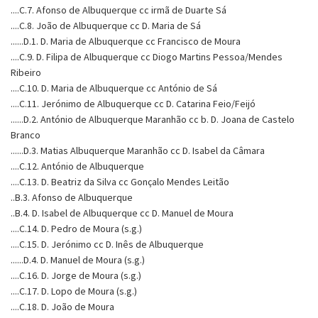
....C.7. Afonso de Albuquerque cc irmã de Duarte Sá
....C.8. João de Albuquerque cc D. Maria de Sá
......D.1. D. Maria de Albuquerque cc Francisco de Moura
....C.9. D. Filipa de Albuquerque cc Diogo Martins Pessoa/Mendes
Ribeiro
....C.10. D. Maria de Albuquerque cc António de Sá
....C.11. Jerónimo de Albuquerque cc D. Catarina Feio/Feijó
......D.2. António de Albuquerque Maranhão cc b. D. Joana de Castelo
Branco
......D.3. Matias Albuquerque Maranhão cc D. Isabel da Câmara
....C.12. António de Albuquerque
....C.13. D. Beatriz da Silva cc Gonçalo Mendes Leitão
..B.3. Afonso de Albuquerque
..B.4. D. Isabel de Albuquerque cc D. Manuel de Moura
....C.14. D. Pedro de Moura (s.g.)
....C.15. D. Jerónimo cc D. Inês de Albuquerque
......D.4. D. Manuel de Moura (s.g.)
....C.16. D. Jorge de Moura (s.g.)
....C.17. D. Lopo de Moura (s.g.)
....C.18. D. João de Moura