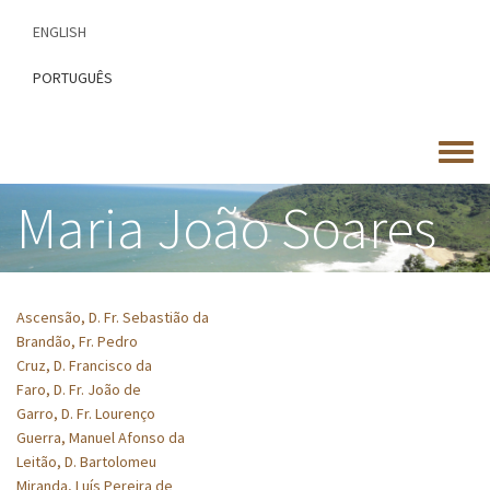
Skip
ENGLISH
to
main
PORTUGUÊS
content
Toggle
menu
Maria João Soares
Ascensão, D. Fr. Sebastião da
Brandão, Fr. Pedro
Cruz, D. Francisco da
Faro, D. Fr. João de
Garro, D. Fr. Lourenço
Guerra, Manuel Afonso da
Leitão, D. Bartolomeu
Miranda, Luís Pereira de