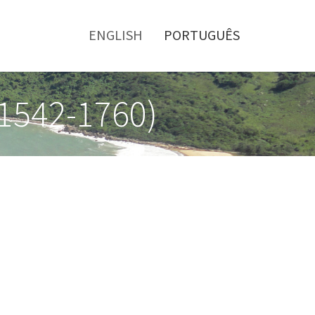
Toggle
menu
ENGLISH
PORTUGUÊS
(1542-1760)