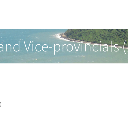
 and Vice-provincials 
)