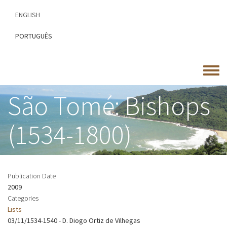
Skip
ENGLISH
to
main
PORTUGUÊS
content
Toggle
menu
São Tomé: Bishops
(1534-1800)
Publication Date
2009
Categories
Lists
03/11/1534-1540 - D. Diogo Ortiz de Vilhegas