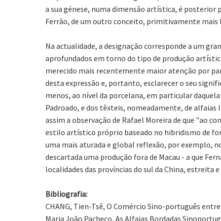
a sua génese, numa dimensão artística, é posterior 
Ferrão, de um outro conceito, primitivamente mais 
Na actualidade, a designação corresponde a um gran
aprofundados em torno do tipo de produção artístic
merecido mais recentemente maior atenção por parte
desta expressão e, portanto, esclarecer o seu signif
menos, ao nível da porcelana, em particular daquel
Padroado, e dos têxteis, nomeadamente, de alfaias l
assim a observação de Rafael Moreira de que "ao con
estilo artístico próprio baseado no hibridismo de f
uma mais aturada e global reflexão, por exemplo, no
descartada uma produção fora de Macau - a que Fern
localidades das províncias do sul da China, estreit
Bibliografia:
CHANG, Tien-Tsê, O Comércio Sino-português entre 1
Maria João Pacheco, As Alfaias Bordadas Sinoportugue