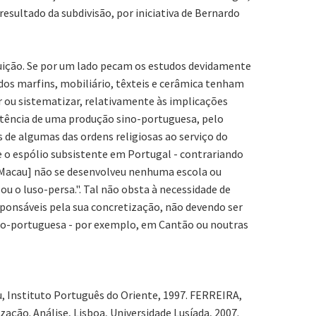
esultado da subdivisão, por iniciativa de Bernardo
buição. Se por um lado pecam os estudos devidamente
dos marfins, mobiliário, têxteis e cerâmica tenham
 ou sistematizar, relativamente às implicações
xistência de uma produção sino-portuguesa, pelo
de algumas das ordens religiosas ao serviço do
e o espólio subsistente em Portugal - contrariando
i [Macau] não se desenvolveu nenhuma escola ou
u o luso-persa.". Tal não obsta à necessidade de
sponsáveis pela sua concretização, não devendo ser
ino-portuguesa - por exemplo, em Cantão ou noutras
, Instituto Português do Oriente, 1997. FERREIRA,
ação. Análise, Lisboa, Universidade Lusíada, 2007.