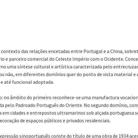
 contexto das relações encetadas entre Portugal e a China, sobret
io e parceiro comercial do Celeste Império com o Ocidente. Conce
mo uma síntese cultural e artística caracterizada pelo entrecruza
ou não, em diferentes domínios quer do ponto de vista material 
 e até funcional adoptada.
no: no âmbito do primeiro reconhece-se uma manufactura vocacio
 pelo Padroado Português do Oriente. No segundo domínio, consid
ada em cidades e entrepostos ultramarinos sob alçada portuguesa s
coração de espaços públicos e privados residenciais.
xpressão sinoportuguês conste do título de uma obra de 1934 acer