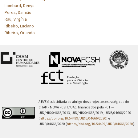
Lombard, Denys
Peres, Damião
Rau, Virgínia
Ribeiro, Luciano
Ribeiro, Orlando
A EVE é subsidiada ao abrigo dos projectos estratégicos do
CHAM - NOVA FCSH / UAc, financiados pela FCT —
UID/HIS/04666/2013, UID/HIS/04666/2019, UIDB/04666/2020
(
https://doi.org/10.54499/UIDB/04666/2020
) e
UIDP/04666/2020 (
https://doi.org/10.54499/UIDP/04666/2020
).