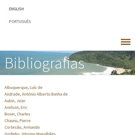
Passar
ENGLISH
para
o
PORTUGUÊS
conteúdo
principal
Toggle
menu
Bibliografias
Albuquerque, Luís de
Andrade, António Alberto Banha de
Aubin, Jean
Axelson, Eric
Boxer, Charles
Chaunu, Pierre
Cortesão, Armando
Godinho, Vitorino Magalhães