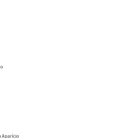
ão
 Aparício