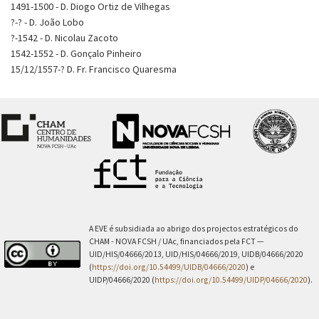
1491-1500 - D. Diogo Ortiz de Vilhegas
?-? - D. João Lobo
?-1542 - D. Nicolau Zacoto
1542-1552 - D. Gonçalo Pinheiro
15/12/1557-? D. Fr. Francisco Quaresma
A EVE é subsidiada ao abrigo dos projectos estratégicos do
CHAM - NOVA FCSH / UAc, financiados pela FCT —
UID/HIS/04666/2013, UID/HIS/04666/2019, UIDB/04666/2020
(
https://doi.org/10.54499/UIDB/04666/2020
) e
UIDP/04666/2020 (
https://doi.org/10.54499/UIDP/04666/2020
).