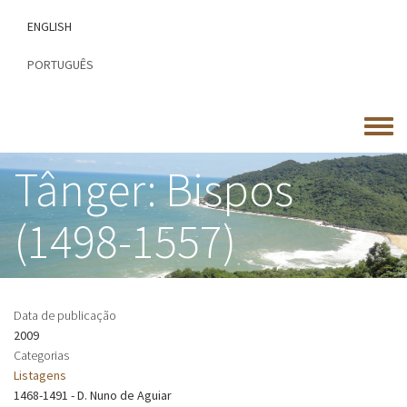
Passar
ENGLISH
para
o
PORTUGUÊS
conteúdo
principal
Toggle
menu
Tânger: Bispos
(1498-1557)
Data de publicação
2009
Categorias
Listagens
1468-1491 - D. Nuno de Aguiar