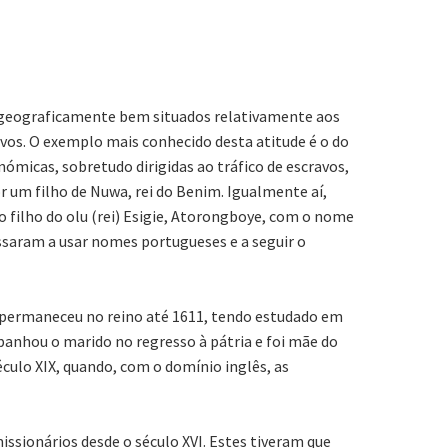
os geograficamente bem situados relativamente aos
povos. O exemplo mais conhecido desta atitude é o do
micas, sobretudo dirigidas ao tráfico de escravos,
r um filho de Nuwa, rei do Benim. Igualmente aí,
 o filho do olu (rei) Esigie, Atorongboye, com o nome
assaram a usar nomes portugueses e a seguir o
l permaneceu no reino até 1611, tendo estudado em
panhou o marido no regresso à pátria e foi mãe do
éculo XIX, quando, com o domínio inglês, as
issionários desde o século XVI. Estes tiveram que