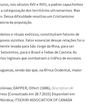
curso, nos séculos XVII e XVIII, a padres capuchinhos
a catequização dos territórios ultramarinos. Mas
s. Dessa dificuldade resultou um Cristianismo
maioria da população.
bolos e rituais exóticos, constituíram fatores de
ovos vizinhos. Fator essencial dessas relações foi o
mente levada para São Jorge da Mina, para ser
eiscentos, para o Brasil e Índias de Castela. As
los Ingleses que combatiam o tráfico de escravos.
tuguesas, sendo das que, na África Ocidental, maior
Colónias; DAPPER, Olfert (1686),
Description de
 Press [Consultado em 28.7.2015] Disponível em
o: Nórdica; ITSEKIRI ASSOCIATION OF CANADA