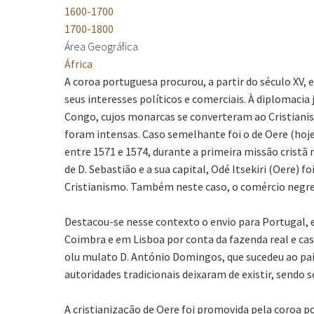
1600-1700
1700-1800
Área Geográfica
África
A coroa portuguesa procurou, a partir do século XV
seus interesses políticos e comerciais. À diplomacia
Congo, cujos monarcas se converteram ao Cristianis
foram intensas. Caso semelhante foi o de Oere (hoje 
entre 1571 e 1574, durante a primeira missão cristã 
de D. Sebastião e a sua capital, Odé Itsekiri (Oere)
Cristianismo. Também neste caso, o comércio negreir
Destacou-se nesse contexto o envio para Portugal, 
Coimbra e em Lisboa por conta da fazenda real e cas
olu mulato D. António Domingos, que sucedeu ao pai.
autoridades tradicionais deixaram de existir, sendo 
A cristianização de Oere foi promovida pela coroa p