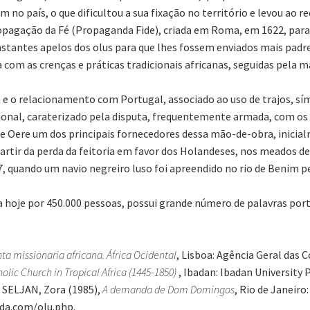
 no país, o que dificultou a sua fixação no território e levou ao re
opagação da Fé (Propaganda Fide), criada em Roma, em 1622, para 
stantes apelos dos olus para que lhes fossem enviados mais padre
ia com as crenças e práticas tradicionais africanas, seguidas pela 
ã e o relacionamento com Portugal, associado ao uso de trajos, sím
ional, caraterizado pela disputa, frequentemente armada, com os p
e Oere um dos principais fornecedores dessa mão-de-obra, inicial
rtir da perda da feitoria em favor dos Holandeses, nos meados de S
uando um navio negreiro luso foi apreendido no rio de Benim pe
da hoje por 450.000 pessoas, possui grande número de palavras por
 missionaria africana. África Ocidental
, Lisboa: Agência Geral das 
olic Church in Tropical Africa (1445-1850)
, Ibadan: Ibadan University
 SELJAN, Zora (1985),
A demanda de Dom Domingos
, Rio de Janeir
ada.com/olu.php.