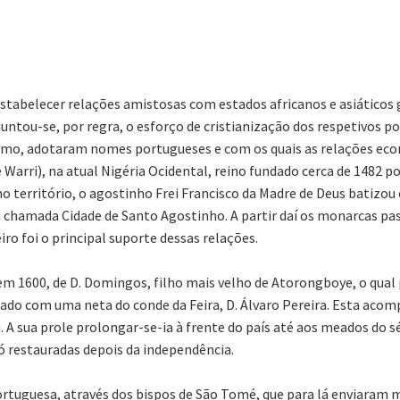
, estabelecer relações amistosas com estados africanos e asiátic
 juntou-se, por regra, o esforço de cristianização dos respetivos 
mo, adotaram nomes portugueses e com os quais as relações econó
Warri), na atual Nigéria Ocidental, reino fundado cerca de 1482 po
no território, o agostinho Frei Francisco da Madre de Deus batizou
 foi chamada Cidade de Santo Agostinho. A partir daí os monarcas p
o foi o principal suporte dessas relações.
em 1600, de D. Domingos, filho mais velho de Atorongboye, o qua
ado com uma neta do conde da Feira, D. Álvaro Pereira. Esta acom
 A sua prole prolongar-se-ia à frente do país até aos meados do s
só restauradas depois da independência.
ortuguesa, através dos bispos de São Tomé, que para lá enviaram m