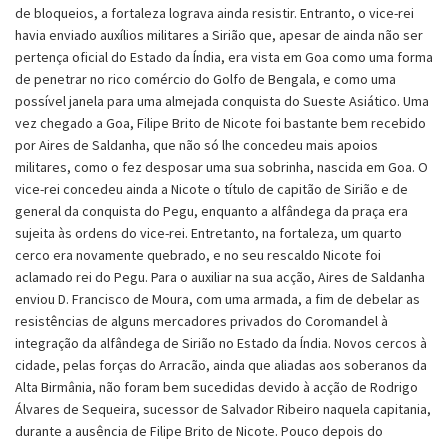
de bloqueios, a fortaleza lograva ainda resistir. Entranto, o vice-rei
havia enviado auxílios militares a Sirião que, apesar de ainda não ser
pertença oficial do Estado da Índia, era vista em Goa como uma forma
de penetrar no rico comércio do Golfo de Bengala, e como uma
possível janela para uma almejada conquista do Sueste Asiático. Uma
vez chegado a Goa, Filipe Brito de Nicote foi bastante bem recebido
por Aires de Saldanha, que não só lhe concedeu mais apoios
militares, como o fez desposar uma sua sobrinha, nascida em Goa. O
vice-rei concedeu ainda a Nicote o título de capitão de Sirião e de
general da conquista do Pegu, enquanto a alfândega da praça era
sujeita às ordens do vice-rei. Entretanto, na fortaleza, um quarto
cerco era novamente quebrado, e no seu rescaldo Nicote foi
aclamado rei do Pegu. Para o auxiliar na sua acção, Aires de Saldanha
enviou D. Francisco de Moura, com uma armada, a fim de debelar as
resistências de alguns mercadores privados do Coromandel à
integração da alfândega de Sirião no Estado da Índia. Novos cercos à
cidade, pelas forças do Arracão, ainda que aliadas aos soberanos da
Alta Birmânia, não foram bem sucedidas devido à acção de Rodrigo
Álvares de Sequeira, sucessor de Salvador Ribeiro naquela capitania,
durante a ausência de Filipe Brito de Nicote. Pouco depois do