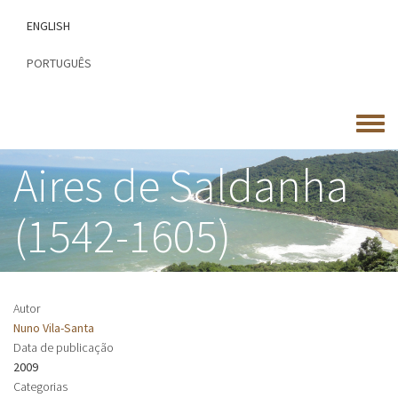
Passar
ENGLISH
para
o
PORTUGUÊS
conteúdo
principal
Toggle
menu
Aires de Saldanha
(1542-1605)
Autor
Nuno Vila-Santa
Data de publicação
2009
Categorias