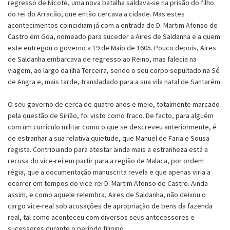
regresso de Nicote, uma nova batalha saldava-se na prisão do filho
do rei do Arracão, que então cercava a cidade. Mas estes
acontecimentos coincidiam já com a entrada de D. Martim Afonso de
Castro em Goa, nomeado para suceder a Aires de Saldanha e a quem
este entregou o governo a 19 de Maio de 1605. Pouco depois, Aires
de Saldanha embarcava de regresso ao Reino, mas falecia na
viagem, ao largo da ilha Terceira, sendo o seu corpo sepultado na Sé
de Angra e, mais tarde, transladado para a sua vila natal de Santarém.
O seu governo de cerca de quatro anos e meio, totalmente marcado
pela questão de Sirião, foi visto como fraco. De facto, para alguém
com um currículo militar como o que se descreveu anteriormente, é
de estranhar a sua relativa quietude, que Manuel de Faria e Sousa
regista. Contribuindo para atestar ainda mais a estranheza está a
recusa do vice-rei em partir para a região de Malaca, por ordem
régia, que a documentação manuscrita revela e que apenas viria a
ocorrer em tempos do vice-rei D. Martim Afonso de Castro. Ainda
assim, e como aquele relembra, Aires de Saldanha, não deixou o
cargo vice-real sob acusações de apropriação de bens da fazenda
real, tal como aconteceu com diversos seus antecessores e
sucessores durante o período filipino.