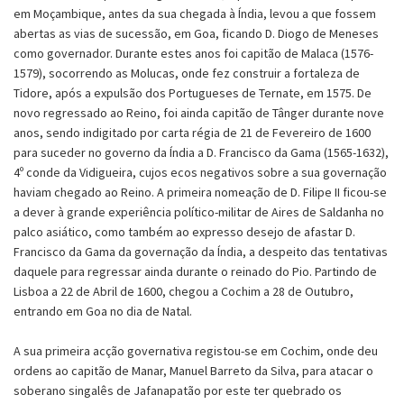
em Moçambique, antes da sua chegada à Índia, levou a que fossem
abertas as vias de sucessão, em Goa, ficando D. Diogo de Meneses
como governador. Durante estes anos foi capitão de Malaca (1576-
1579), socorrendo as Molucas, onde fez construir a fortaleza de
Tidore, após a expulsão dos Portugueses de Ternate, em 1575. De
novo regressado ao Reino, foi ainda capitão de Tânger durante nove
anos, sendo indigitado por carta régia de 21 de Fevereiro de 1600
para suceder no governo da Índia a D. Francisco da Gama (1565-1632),
4º conde da Vidigueira, cujos ecos negativos sobre a sua governação
haviam chegado ao Reino. A primeira nomeação de D. Filipe II ficou-se
a dever à grande experiência político-militar de Aires de Saldanha no
palco asiático, como também ao expresso desejo de afastar D.
Francisco da Gama da governação da Índia, a despeito das tentativas
daquele para regressar ainda durante o reinado do Pio. Partindo de
Lisboa a 22 de Abril de 1600, chegou a Cochim a 28 de Outubro,
entrando em Goa no dia de Natal.
A sua primeira acção governativa registou-se em Cochim, onde deu
ordens ao capitão de Manar, Manuel Barreto da Silva, para atacar o
soberano singalês de Jafanapatão por este ter quebrado os