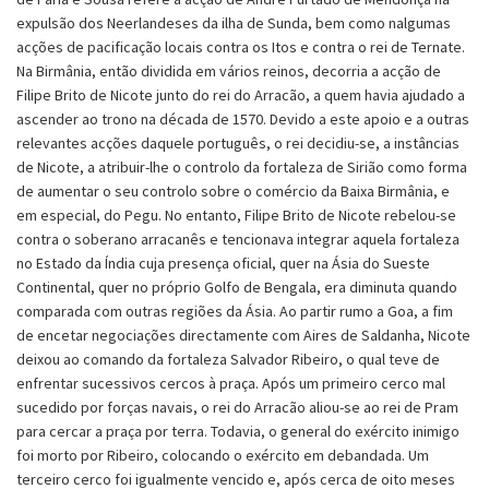
expulsão dos Neerlandeses da ilha de Sunda, bem como nalgumas
acções de pacificação locais contra os Itos e contra o rei de Ternate.
Na Birmânia, então dividida em vários reinos, decorria a acção de
Filipe Brito de Nicote junto do rei do Arracão, a quem havia ajudado a
ascender ao trono na década de 1570. Devido a este apoio e a outras
relevantes acções daquele português, o rei decidiu-se, a instâncias
de Nicote, a atribuir-lhe o controlo da fortaleza de Sirião como forma
de aumentar o seu controlo sobre o comércio da Baixa Birmânia, e
em especial, do Pegu. No entanto, Filipe Brito de Nicote rebelou-se
contra o soberano arracanês e tencionava integrar aquela fortaleza
no Estado da Índia cuja presença oficial, quer na Ásia do Sueste
Continental, quer no próprio Golfo de Bengala, era diminuta quando
comparada com outras regiões da Ásia. Ao partir rumo a Goa, a fim
de encetar negociações directamente com Aires de Saldanha, Nicote
deixou ao comando da fortaleza Salvador Ribeiro, o qual teve de
enfrentar sucessivos cercos à praça. Após um primeiro cerco mal
sucedido por forças navais, o rei do Arracão aliou-se ao rei de Pram
para cercar a praça por terra. Todavia, o general do exército inimigo
foi morto por Ribeiro, colocando o exército em debandada. Um
terceiro cerco foi igualmente vencido e, após cerca de oito meses