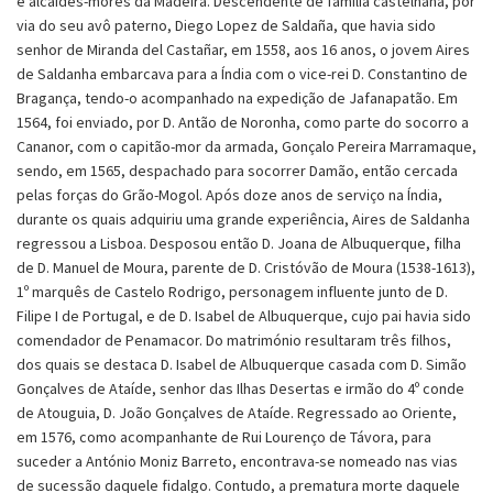
e alcaides-mores da Madeira. Descendente de família castelhana, por
via do seu avô paterno, Diego Lopez de Saldaña, que havia sido
senhor de Miranda del Castañar, em 1558, aos 16 anos, o jovem Aires
de Saldanha embarcava para a Índia com o vice-rei D. Constantino de
Bragança, tendo-o acompanhado na expedição de Jafanapatão. Em
1564, foi enviado, por D. Antão de Noronha, como parte do socorro a
Cananor, com o capitão-mor da armada, Gonçalo Pereira Marramaque,
sendo, em 1565, despachado para socorrer Damão, então cercada
pelas forças do Grão-Mogol. Após doze anos de serviço na Índia,
durante os quais adquiriu uma grande experiência, Aires de Saldanha
regressou a Lisboa. Desposou então D. Joana de Albuquerque, filha
de D. Manuel de Moura, parente de D. Cristóvão de Moura (1538-1613),
1º marquês de Castelo Rodrigo, personagem influente junto de D.
Filipe I de Portugal, e de D. Isabel de Albuquerque, cujo pai havia sido
comendador de Penamacor. Do matrimónio resultaram três filhos,
dos quais se destaca D. Isabel de Albuquerque casada com D. Simão
Gonçalves de Ataíde, senhor das Ilhas Desertas e irmão do 4º conde
de Atouguia, D. João Gonçalves de Ataíde. Regressado ao Oriente,
em 1576, como acompanhante de Rui Lourenço de Távora, para
suceder a António Moniz Barreto, encontrava-se nomeado nas vias
de sucessão daquele fidalgo. Contudo, a prematura morte daquele