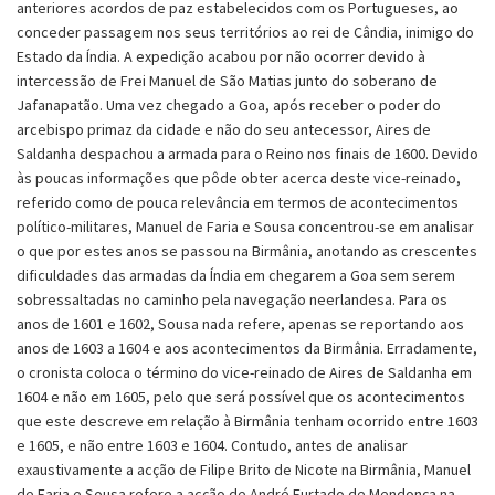
anteriores acordos de paz estabelecidos com os Portugueses, ao
conceder passagem nos seus territórios ao rei de Cândia, inimigo do
Estado da Índia. A expedição acabou por não ocorrer devido à
intercessão de Frei Manuel de São Matias junto do soberano de
Jafanapatão. Uma vez chegado a Goa, após receber o poder do
arcebispo primaz da cidade e não do seu antecessor, Aires de
Saldanha despachou a armada para o Reino nos finais de 1600. Devido
às poucas informações que pôde obter acerca deste vice-reinado,
referido como de pouca relevância em termos de acontecimentos
político-militares, Manuel de Faria e Sousa concentrou-se em analisar
o que por estes anos se passou na Birmânia, anotando as crescentes
dificuldades das armadas da Índia em chegarem a Goa sem serem
sobressaltadas no caminho pela navegação neerlandesa. Para os
anos de 1601 e 1602, Sousa nada refere, apenas se reportando aos
anos de 1603 a 1604 e aos acontecimentos da Birmânia. Erradamente,
o cronista coloca o término do vice-reinado de Aires de Saldanha em
1604 e não em 1605, pelo que será possível que os acontecimentos
que este descreve em relação à Birmânia tenham ocorrido entre 1603
e 1605, e não entre 1603 e 1604. Contudo, antes de analisar
exaustivamente a acção de Filipe Brito de Nicote na Birmânia, Manuel
de Faria e Sousa refere a acção de André Furtado de Mendonça na