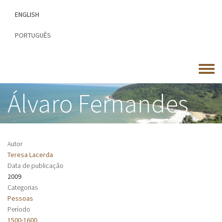
Passar
ENGLISH
para
o
PORTUGUÊS
conteúdo
principal
Toggle
menu
Álvaro Fernandes
Autor
Teresa Lacerda
Data de publicação
2009
Categorias
Pessoas
Período
1500-1600