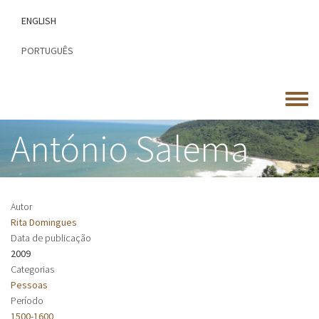
Passar
ENGLISH
para
o
PORTUGUÊS
conteúdo
principal
Toggle
menu
António Salema
Autor
Rita Domingues
Data de publicação
2009
Categorias
Pessoas
Período
1500-1600