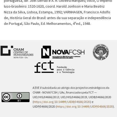
portuguesa, dir. Joel Serrão e A. H. Oliveira Marques; vol.VI, O império
luso-brasileiro: 1520-1620, coord. Harold Jonhson e Maria Beatriz
Nizza da Silva, Lisboa, Estampa, 1992; VARNHAGEN, Francisco Adolfo
de, História Geral do Brasil: antes da sua separação e independência
de Portugal, São Paulo, Ed. Melhoramentos, 4ªed., 1948.
A EVE é subsidiada ao abrigo dos projectos estratégicos do
CHAM - NOVA FCSH / UAc, financiados pela FCT —
UID/HIS/04666/2013, UID/HIS/04666/2019, UIDB/04666/2020
(
https://doi.org/10.54499/UIDB/04666/2020
) e
UIDP/04666/2020 (
https://doi.org/10.54499/UIDP/04666/2020
).