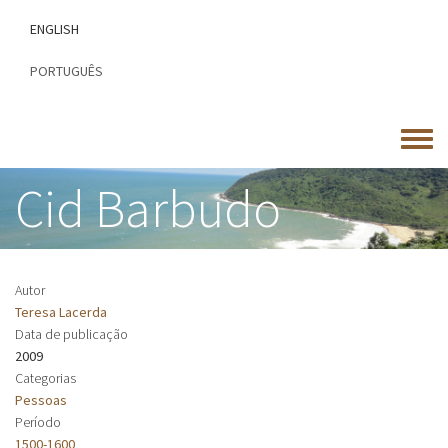
Passar
ENGLISH
para
o
PORTUGUÊS
conteúdo
principal
Toggle
menu
Cid Barbudo
Autor
Teresa Lacerda
Data de publicação
2009
Categorias
Pessoas
Período
1500-1600