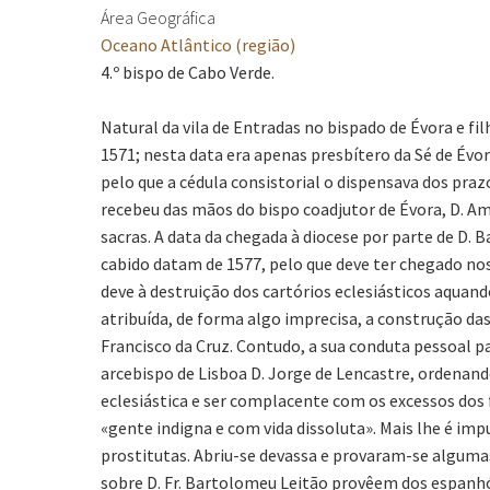
Área Geográfica
Oceano Atlântico (região)
4.º bispo de Cabo Verde.
Natural da vila de Entradas no bispado de Évora e f
1571; nesta data era apenas presbítero da Sé de Évo
pelo que a cédula consistorial o dispensava dos pra
recebeu das mãos do bispo coadjutor de Évora, D. Am
sacras. A data da chegada à diocese por parte de D. 
cabido datam de 1577, pelo que deve ter chegado no
deve à destruição dos cartórios eclesiásticos aquan
atribuída, de forma algo imprecisa, a construção das
Francisco da Cruz. Contudo, a sua conduta pessoal pa
arcebispo de Lisboa D. Jorge de Lencastre, ordenand
eclesiástica e ser complacente com os excessos dos fi
«gente indigna e com vida dissoluta». Mais lhe é i
prostitutas. Abriu-se devassa e provaram-se algum
sobre D. Fr. Bartolomeu Leitão provêem dos espanhó