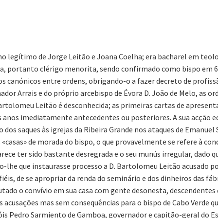
ilho legítimo de Jorge Leitão e Joana Coelha; era bacharel em teol
ra, portanto clérigo menorita, sendo confirmado como bispo em 6 d
zos canónicos entre ordens, obrigando-o a fazer decreto de profi
ador Arrais e do próprio arcebispo de Évora D. João de Melo, as o
Bartolomeu Leitão é desconhecida; as primeiras cartas de apresent
s anos imediatamente antecedentes ou posteriores. A sua acção e
do dos saques às igrejas da Ribeira Grande nos ataques de Emanuel 
 «casas» de morada do bispo, o que provavelmente se refere à conc
rece ter sido bastante desregrada e o seu munús irregular, dado q
o-lhe que instaurasse processo a D. Bartolomeu Leitão acusado po
éis, de se apropriar da renda do seminário e dos dinheiros das fábr
mputado o convívio em sua casa com gente desonesta, descendentes
as acusações mas sem consequências para o bispo de Cabo Verde q
is Pedro Sarmiento de Gamboa, governador e capitão-geral do Est