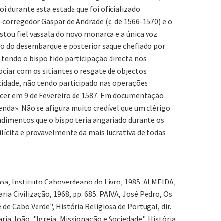
i durante esta estada que foi oficializado
corregedor Gaspar de Andrade (c. de 1566-1570) e o
stou fiel vassala do novo monarca e a única voz
do do desembarque e posterior saque chefiado por
 tendo o bispo tido participação directa nos
ciar com os sitiantes o resgate de objectos
a cidade, não tendo participado nas operações
lecer em 9 de Fevereiro de 1587. Em documentação
enda». Não se afigura muito credível que um clérigo
ndimentos que o bispo teria angariado durante os
ilícita e provavelmente da mais lucrativa de todas
boa, Instituto Caboverdeano do Livro, 1985. ALMEIDA,
ria Civilização, 1968, pp. 685. PAIVA, José Pedro, Os
e Cabo Verde", História Religiosa de Portugal, dir.
aria João, "Igreja, Missionação e Sociedade", História