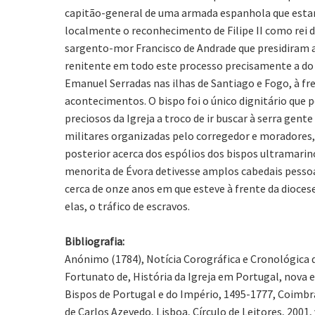
capitão-general de uma armada espanhola que estanci
localmente o reconhecimento de Filipe II como rei 
sargento-mor Francisco de Andrade que presidiram a 
renitente em todo este processo precisamente a do 
Emanuel Serradas nas ilhas de Santiago e Fogo, à fre
acontecimentos. O bispo foi o único dignitário que 
preciosos da Igreja a troco de ir buscar à serra gen
militares organizadas pelo corregedor e moradores, 
posterior acerca dos espólios dos bispos ultramarino
menorita de Évora detivesse amplos cabedais pessoa
cerca de onze anos em que esteve à frente da diocese
elas, o tráfico de escravos.
Bibliografia:
Anónimo (1784), Notícia Corográfica e Cronológica d
Fortunato de, História da Igreja em Portugal, nova ed
Bispos de Portugal e do Império, 1495-1777, Coimbra
de Carlos Azevedo, Lisboa, Círculo de Leitores, 2001,