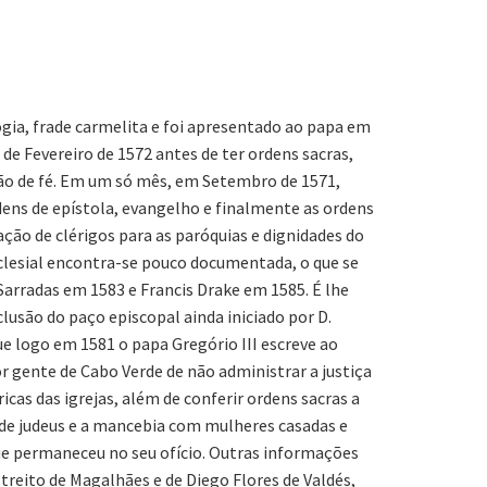
ogia, frade carmelita e foi apresentado ao papa em
e Fevereiro de 1572 antes de ter ordens sacras,
ssão de fé. Em um só mês, em Setembro de 1571,
rdens de epístola, evangelho e finalmente as ordens
ação de clérigos para as paróquias e dignidades do
clesial encontra-se pouco documentada, o que se
Sarradas em 1583 e Francis Drake em 1585. É lhe
lusão do paço episcopal ainda iniciado por D.
ue logo em 1581 o papa Gregório III escreve ao
r gente de Cabo Verde de não administrar a justiça
icas das igrejas, além de conferir ordens sacras a
 de judeus e a mancebia com mulheres casadas e
ue permaneceu no seu ofício. Outras informações
reito de Magalhães e de Diego Flores de Valdés,