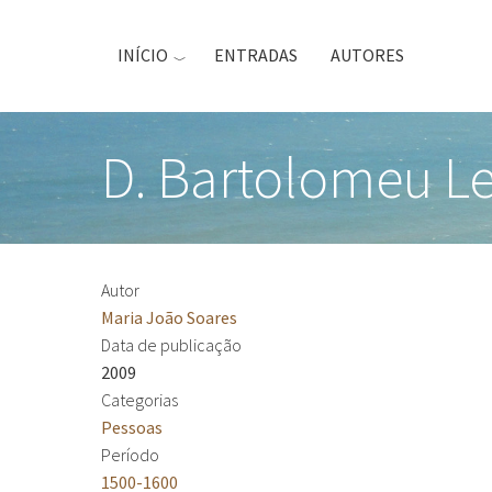
Passar
para
INÍCIO
ENTRADAS
AUTORES
o
conteúdo
principal
D. Bartolomeu Lei
Autor
Maria João Soares
Data de publicação
2009
Categorias
Pessoas
Período
1500-1600