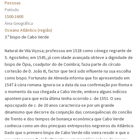
Pessoas
Período
1500-1600
Área Geográfica
Oceano Atlântico (região)
3.º bispo de Cabo Verde
Natural de Vila Viçosa; professou em 1528 como cónego regrante de
S. Agostinho; em 1545, já com idade avançada obteve a dignidade de
bispo de Ópia, coadjutor do de Coimbra; fazia parte do círculo
cortesão de D. João III, factor que terá sido influente na sua escolha
como bispo. Fortunato de Almeida informa que foi apresentado em
1547 à cúria romana. Ignora-se a data da sua confirmação por Roma e
o momento da sua chegada a Cabo Verde, embora alguns indícios
apontem para que esta última tenha ocorrido c. de 1551. O seu
episcopado de c. de 20 anos caracteriza-se por um grande
dinamismo que decorre da conjunção das consequências do concílio
de Trento e dos tempos de bonança económica que Cabo Verde
conhecia como um dos principais entrepostos negreiros do Atlântico.
Dado que o primeiro bispo de Cabo Verde não vieira residir e que o