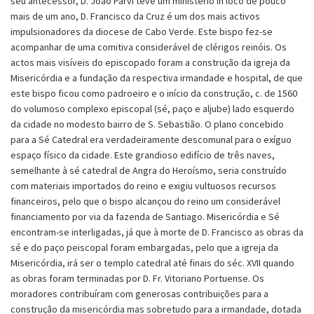
seu antecessor, D. João Parvi teve um ministério in loco de pouco
mais de um ano, D. Francisco da Cruz é um dos mais activos
impulsionadores da diocese de Cabo Verde. Este bispo fez-se
acompanhar de uma comitiva considerável de clérigos reinóis. Os
actos mais visíveis do episcopado foram a construção da igreja da
Misericórdia e a fundação da respectiva irmandade e hospital, de que
este bispo ficou como padroeiro e o início da construção, c. de 1560
do volumoso complexo episcopal (sé, paço e aljube) lado esquerdo
da cidade no modesto bairro de S. Sebastião. O plano concebido
para a Sé Catedral era verdadeiramente descomunal para o exíguo
espaço físico da cidade. Este grandioso edifício de três naves,
semelhante à sé catedral de Angra do Heroísmo, seria construído
com materiais importados do reino e exigiu vultuosos recursos
financeiros, pelo que o bispo alcançou do reino um considerável
financiamento por via da fazenda de Santiago. Misericórdia e Sé
encontram-se interligadas, já que à morte de D. Francisco as obras da
sé e do paço peiscopal foram embargadas, pelo que a igreja da
Misericórdia, irá ser o templo catedral até finais do séc. XVII quando
as obras foram terminadas por D. Fr. Vitoriano Portuense. Os
moradores contribuíram com generosas contribuições para a
construção da misericórdia mas sobretudo para a irmandade, dotada