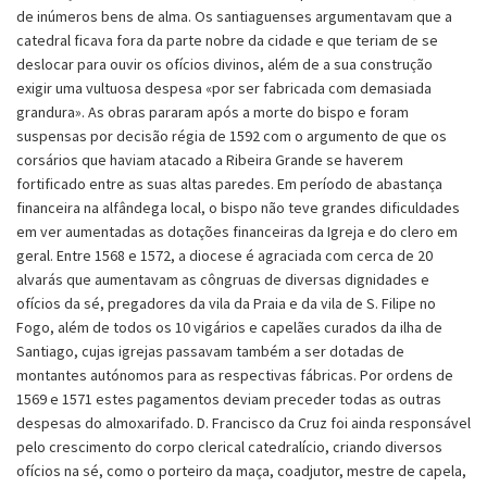
de inúmeros bens de alma. Os santiaguenses argumentavam que a
catedral ficava fora da parte nobre da cidade e que teriam de se
deslocar para ouvir os ofícios divinos, além de a sua construção
exigir uma vultuosa despesa «por ser fabricada com demasiada
grandura». As obras pararam após a morte do bispo e foram
suspensas por decisão régia de 1592 com o argumento de que os
corsários que haviam atacado a Ribeira Grande se haverem
fortificado entre as suas altas paredes. Em período de abastança
financeira na alfândega local, o bispo não teve grandes dificuldades
em ver aumentadas as dotações financeiras da Igreja e do clero em
geral. Entre 1568 e 1572, a diocese é agraciada com cerca de 20
alvarás que aumentavam as côngruas de diversas dignidades e
ofícios da sé, pregadores da vila da Praia e da vila de S. Filipe no
Fogo, além de todos os 10 vigários e capelães curados da ilha de
Santiago, cujas igrejas passavam também a ser dotadas de
montantes autónomos para as respectivas fábricas. Por ordens de
1569 e 1571 estes pagamentos deviam preceder todas as outras
despesas do almoxarifado. D. Francisco da Cruz foi ainda responsável
pelo crescimento do corpo clerical catedralício, criando diversos
ofícios na sé, como o porteiro da maça, coadjutor, mestre de capela,