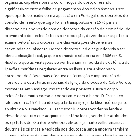
organista, capelães para o coro, moços do coro, onerando
significativamente a folha de pagamentos dos eclesiásticos. Este
episcopado coincidiu com a aplicação em Portugal dos decretos do
concílio de Trento que logo foram transpostos em 1570 para a
diocese de Cabo Verde com os decretos da criação do seminário, do
provimento dos eclesiásticos por oposição, devendo ser sujeitos a
exame pelo sínodo diocesano e das visitações deverem ser
efectuadas anualmente. Destes decretos, só o segundo viria a ter
plena aplicação local, já que o seminário só abriria em 1866 em S.
Nicolau e que as visitações se verificariam à medida da existência de
ligações marítimas regulares entre as ilhas. Este episcopado
corresponde à fase mais efectiva da formação e implantação da
hierarquia e estruturas materiais da Igreja da diocese de Cabo Verde,
mormente em Santiago, mostrando-se por esta altura o corpo
eclesiástico muito coeso e cooperante com o bispo. D. Francisco
faleceu em c. 1571 ficando sepultado na igreja da Misericórdia junto
ao altar de S. Francisco. D. Francisco viu corresponder na lenda o
elevado estatuto que adquiriu na história local, sendo-lhe atribuídos
os epítetos de «Santo» e «Venerável» pois já muito velho ensinava
doutrina às crianças e teologia aos doutos; a lenda encerra também
alguns atributos de santidade, pois quando a sua sepultura foi aberta