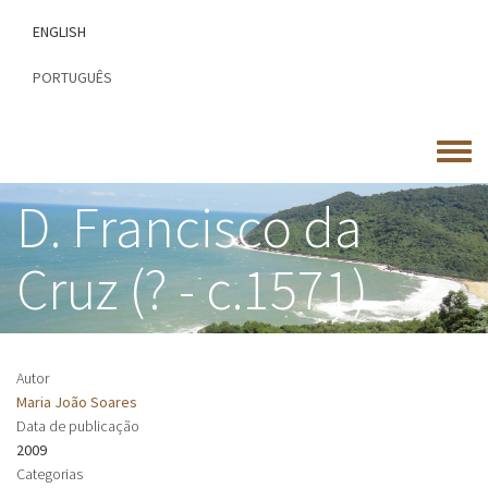
Passar
ENGLISH
para
o
PORTUGUÊS
conteúdo
principal
Toggle
menu
D. Francisco da
Cruz (? - c.1571)
Autor
Maria João Soares
Data de publicação
2009
Categorias