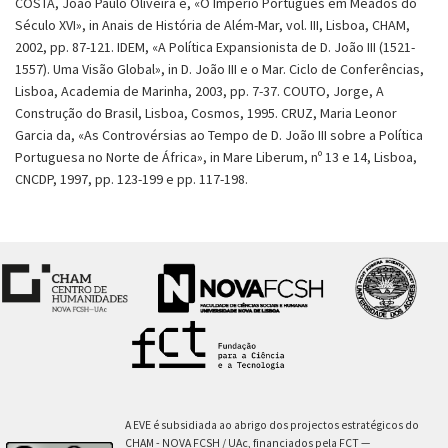
COSTA, João Paulo Oliveira e, «O Império Português em Meados do
Século XVI», in Anais de História de Além-Mar, vol. III, Lisboa, CHAM,
2002, pp. 87-121. IDEM, «A Política Expansionista de D. João III (1521-
1557). Uma Visão Global», in D. João III e o Mar. Ciclo de Conferências,
Lisboa, Academia de Marinha, 2003, pp. 7-37. COUTO, Jorge, A
Construção do Brasil, Lisboa, Cosmos, 1995. CRUZ, Maria Leonor
Garcia da, «As Controvérsias ao Tempo de D. João III sobre a Política
Portuguesa no Norte de África», in Mare Liberum, nº 13 e 14, Lisboa,
CNCDP, 1997, pp. 123-199 e pp. 117-198.
A EVE é subsidiada ao abrigo dos projectos estratégicos do
CHAM - NOVA FCSH / UAc, financiados pela FCT —