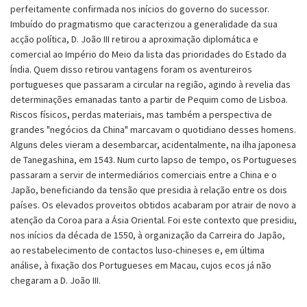
perfeitamente confirmada nos inícios do governo do sucessor.
Imbuído do pragmatismo que caracterizou a generalidade da sua
acção política, D. João III retirou a aproximação diplomática e
comercial ao Império do Meio da lista das prioridades do Estado da
Índia. Quem disso retirou vantagens foram os aventureiros
portugueses que passaram a circular na região, agindo à revelia das
determinações emanadas tanto a partir de Pequim como de Lisboa.
Riscos físicos, perdas materiais, mas também a perspectiva de
grandes "negócios da China" marcavam o quotidiano desses homens.
Alguns deles vieram a desembarcar, acidentalmente, na ilha japonesa
de Tanegashina, em 1543. Num curto lapso de tempo, os Portugueses
passaram a servir de intermediários comerciais entre a China e o
Japão, beneficiando da tensão que presidia à relação entre os dois
países. Os elevados proveitos obtidos acabaram por atrair de novo a
atenção da Coroa para a Ásia Oriental. Foi este contexto que presidiu,
nos inícios da década de 1550, à organização da Carreira do Japão,
ao restabelecimento de contactos luso-chineses e, em última
análise, à fixação dos Portugueses em Macau, cujos ecos já não
chegaram a D. João III.