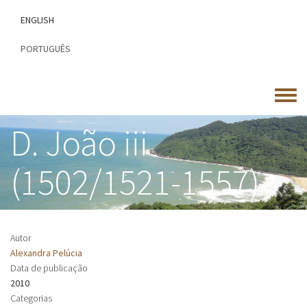
Passar
ENGLISH
para
o
PORTUGUÊS
conteúdo
principal
Toggle
menu
D. João iii
(1502/1521-1557)
Autor
Alexandra Pelúcia
Data de publicação
2010
Categorias