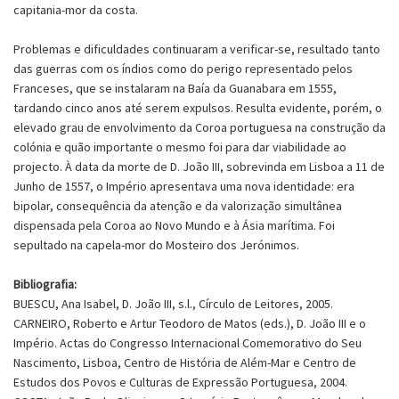
capitania-mor da costa.
Problemas e dificuldades continuaram a verificar-se, resultado tanto
das guerras com os índios como do perigo representado pelos
Franceses, que se instalaram na Baía da Guanabara em 1555,
tardando cinco anos até serem expulsos. Resulta evidente, porém, o
elevado grau de envolvimento da Coroa portuguesa na construção da
colónia e quão importante o mesmo foi para dar viabilidade ao
projecto. À data da morte de D. João III, sobrevinda em Lisboa a 11 de
Junho de 1557, o Império apresentava uma nova identidade: era
bipolar, consequência da atenção e da valorização simultânea
dispensada pela Coroa ao Novo Mundo e à Ásia marítima. Foi
sepultado na capela-mor do Mosteiro dos Jerónimos.
Bibliografia:
BUESCU, Ana Isabel, D. João III, s.l., Círculo de Leitores, 2005.
CARNEIRO, Roberto e Artur Teodoro de Matos (eds.), D. João III e o
Império. Actas do Congresso Internacional Comemorativo do Seu
Nascimento, Lisboa, Centro de História de Além-Mar e Centro de
Estudos dos Povos e Culturas de Expressão Portuguesa, 2004.