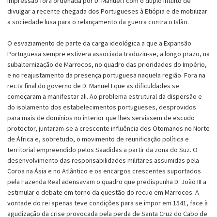
impressão fora ordenada por D. Manuel I com o duplo intuito de
divulgar a recente chegada dos Portugueses à Etiópia e de mobilizar
a sociedade lusa para o relançamento da guerra contra o Islão.
O esvaziamento de parte da carga ideológica a que a Expansão
Portuguesa sempre estivera associada traduziu-se, a longo prazo, na
subalternização de Marrocos, no quadro das prioridades do Império,
e no reajustamento da presença portuguesa naquela região. Fora na
recta final do governo de D. Manuel I que as dificuldades se
começaram a manifestar ali. Ao problema estrutural da dispersão e
do isolamento dos estabelecimentos portugueses, desprovidos
para mais de domínios no interior que lhes servissem de escudo
protector, juntaram-se a crescente influência dos Otomanos no Norte
de África e, sobretudo, o movimento de reunificação política e
territorial empreendido pelos Saadidas a partir da zona do Suz. O
desenvolvimento das responsabilidades militares assumidas pela
Coroa na Ásia e no Atlântico e os encargos crescentes suportados
pela Fazenda Real adensavam o quadro que predispunha D. João III a
estimular o debate em torno da questão do recuo em Marrocos. A
vontade do rei apenas teve condições para se impor em 1541, face à
agudização da crise provocada pela perda de Santa Cruz do Cabo de