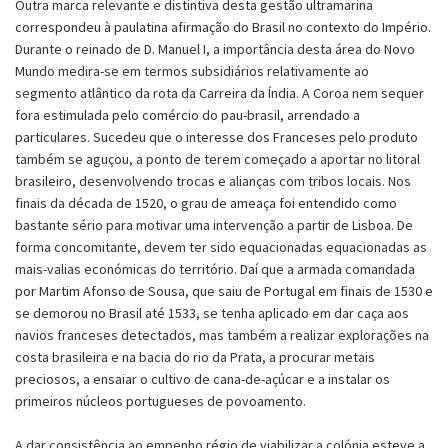
Outra marca relevante e distintiva desta gestão ultramarina
correspondeu à paulatina afirmação do Brasil no contexto do Império.
Durante o reinado de D. Manuel I, a importância desta área do Novo
Mundo medira-se em termos subsidiários relativamente ao
segmento atlântico da rota da Carreira da Índia. A Coroa nem sequer
fora estimulada pelo comércio do pau-brasil, arrendado a
particulares. Sucedeu que o interesse dos Franceses pelo produto
também se aguçou, a ponto de terem começado a aportar no litoral
brasileiro, desenvolvendo trocas e alianças com tribos locais. Nos
finais da década de 1520, o grau de ameaça foi entendido como
bastante sério para motivar uma intervenção a partir de Lisboa. De
forma concomitante, devem ter sido equacionadas equacionadas as
mais-valias económicas do território. Daí que a armada comandada
por Martim Afonso de Sousa, que saiu de Portugal em finais de 1530 e
se demorou no Brasil até 1533, se tenha aplicado em dar caça aos
navios franceses detectados, mas também a realizar explorações na
costa brasileira e na bacia do rio da Prata, a procurar metais
preciosos, a ensaiar o cultivo de cana-de-açúcar e a instalar os
primeiros núcleos portugueses de povoamento.
A dar consistência ao empenho régio de viabilizar a colónia esteve a