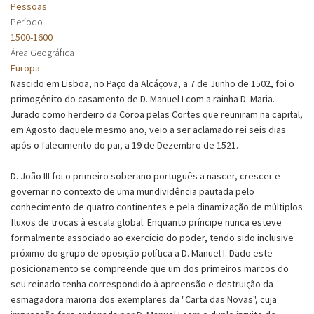
Pessoas
Período
1500-1600
Área Geográfica
Europa
Nascido em Lisboa, no Paço da Alcáçova, a 7 de Junho de 1502, foi o
primogénito do casamento de D. Manuel I com a rainha D. Maria.
Jurado como herdeiro da Coroa pelas Cortes que reuniram na capital,
em Agosto daquele mesmo ano, veio a ser aclamado rei seis dias
após o falecimento do pai, a 19 de Dezembro de 1521.
D. João III foi o primeiro soberano português a nascer, crescer e
governar no contexto de uma mundividência pautada pelo
conhecimento de quatro continentes e pela dinamização de múltiplos
fluxos de trocas à escala global. Enquanto príncipe nunca esteve
formalmente associado ao exercício do poder, tendo sido inclusive
próximo do grupo de oposição política a D. Manuel I. Dado este
posicionamento se compreende que um dos primeiros marcos do
seu reinado tenha correspondido à apreensão e destruição da
esmagadora maioria dos exemplares da "Carta das Novas", cuja