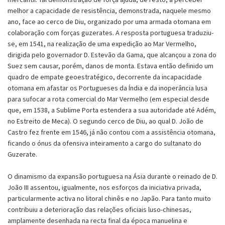
melhor a capacidade de resistência, demonstrada, naquele mesmo
ano, face ao cerco de Diu, organizado por uma armada otomana em
colaboração com forças guzerates. A resposta portuguesa traduziu-
se, em 1541, na realização de uma expedição ao Mar Vermelho,
dirigida pelo governador D. Estevão da Gama, que alcançou a zona do
Suez sem causar, porém, danos de monta. Estava então definido um
quadro de empate geoestratégico, decorrente da incapacidade
otomana em afastar os Portugueses da Índia e da inoperância lusa
para sufocar a rota comercial do Mar Vermelho (em especial desde
que, em 1538, a Sublime Porta estendera a sua autoridade até Adém,
no Estreito de Meca). O segundo cerco de Diu, ao qual D. João de
Castro fez frente em 1546, já não contou com a assistência otomana,
ficando o ónus da ofensiva inteiramento a cargo do sultanato do
Guzerate.
O dinamismo da expansão portuguesa na Ásia durante o reinado de D.
João III assentou, igualmente, nos esforços da iniciativa privada,
particularmente activa no litoral chinês e no Japão. Para tanto muito
contribuiu a deterioração das relações oficiais luso-chinesas,
amplamente desenhada na recta final da época manuelina e