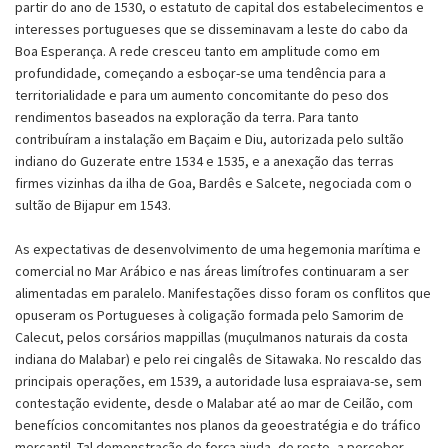
partir do ano de 1530, o estatuto de capital dos estabelecimentos e
interesses portugueses que se disseminavam a leste do cabo da
Boa Esperança. A rede cresceu tanto em amplitude como em
profundidade, começando a esboçar-se uma tendência para a
territorialidade e para um aumento concomitante do peso dos
rendimentos baseados na exploração da terra. Para tanto
contribuíram a instalação em Baçaim e Diu, autorizada pelo sultão
indiano do Guzerate entre 1534 e 1535, e a anexação das terras
firmes vizinhas da ilha de Goa, Bardês e Salcete, negociada com o
sultão de Bijapur em 1543.
As expectativas de desenvolvimento de uma hegemonia marítima e
comercial no Mar Arábico e nas áreas limítrofes continuaram a ser
alimentadas em paralelo. Manifestações disso foram os conflitos que
opuseram os Portugueses à coligação formada pelo Samorim de
Calecut, pelos corsários mappillas (muçulmanos naturais da costa
indiana do Malabar) e pelo rei cingalês de Sitawaka. No rescaldo das
principais operações, em 1539, a autoridade lusa espraiava-se, sem
contestação evidente, desde o Malabar até ao mar de Ceilão, com
benefícios concomitantes nos planos da geoestratégia e do tráfico
mercantil. Tal demonstração de força ajuda, de resto, a perceber