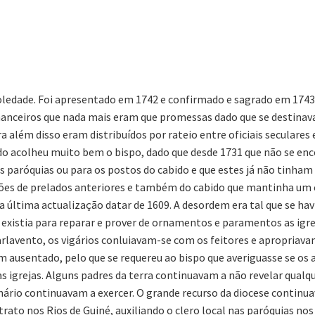
 Soledade. Foi apresentado em 1742 e confirmado e sagrado em 174
nanceiros que nada mais eram que promessas dado que se destinav
além disso eram distribuídos por rateio entre oficiais seculares e
ido acolheu muito bem o bispo, dado que desde 1731 que não se e
as paróquias ou para os postos do cabido e que estes já não tinham
ssões de prelados anteriores e também do cabido que mantinha um
ltima actualização datar de 1609. A desordem era tal que se havi
existia para reparar e prover de ornamentos e paramentos as igre
rlavento, os vigários conluiavam-se com os feitores e apropriava
am ausentado, pelo que se requereu ao bispo que averiguasse se os 
as igrejas. Alguns padres da terra continuavam a não revelar qualq
rio continuavam a exercer. O grande recurso da diocese continua
trato nos Rios de Guiné, auxiliando o clero local nas paróquias n