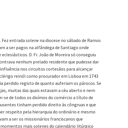
3. Fez entrada solene na diocese no sábado de Ramos
am a ser pagos na alfândega de Santiago onde
 eclesiásticos. D. Fr. João de Moreira só conseguiu
ncontrava nenhum prelado residente que pudesse dar
 influência nos circuitos cortesãos para alcançar
 clérigo reinól como procurador em Lisboa em 1743
a perdido registo de quanto auferiam os párocos. Se
jas, muitas das quais estavam a céu aberto e nem
m-se de todos os dixímos do comércio a título de
ausentes tinham perdido direito às côngruas e que
uer respeito pela hierarquia do ordinário e mesmo
vam a ser os missionários franciscanos que
os momentos mais solenes do calendário litúrgico