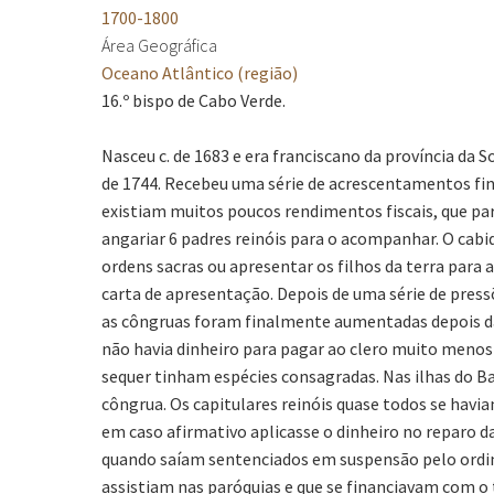
1700-1800
Área Geográfica
Oceano Atlântico (região)
16.º bispo de Cabo Verde.
Nasceu c. de 1683 e era franciscano da província da
de 1744. Recebeu uma série de acrescentamentos fi
existiam muitos poucos rendimentos fiscais, que para 
angariar 6 padres reinóis para o acompanhar. O cab
ordens sacras ou apresentar os filhos da terra para 
carta de apresentação. Depois de uma série de pre
as côngruas foram finalmente aumentadas depois da ú
não havia dinheiro para pagar ao clero muito menos 
sequer tinham espécies consagradas. Nas ilhas do Ba
côngrua. Os capitulares reinóis quase todos se havi
em caso afirmativo aplicasse o dinheiro no reparo d
quando saíam sentenciados em suspensão pelo ordiná
assistiam nas paróquias e que se financiavam com o 