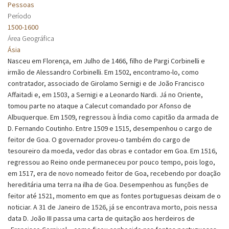
Pessoas
Período
1500-1600
Área Geográfica
Ásia
Nasceu em Florença, em Julho de 1466, filho de Pargi Corbinelli e
irmão de Alessandro Corbinelli. Em 1502, encontramo-lo, como
contratador, associado de Girolamo Sernigi e de João Francisco
Affaitadi e, em 1503, a Sernigi e a Leonardo Nardi. Já no Oriente,
tomou parte no ataque a Calecut comandado por Afonso de
Albuquerque. Em 1509, regressou à Índia como capitão da armada de
D. Fernando Coutinho. Entre 1509 e 1515, desempenhou o cargo de
feitor de Goa. O governador proveu-o também do cargo de
tesoureiro da moeda, vedor das obras e contador em Goa. Em 1516,
regressou ao Reino onde permaneceu por pouco tempo, pois logo,
em 1517, era de novo nomeado feitor de Goa, recebendo por doação
hereditária uma terra na ilha de Goa. Desempenhou as funções de
feitor até 1521, momento em que as fontes portuguesas deixam de o
noticiar. A 31 de Janeiro de 1526, já se encontrava morto, pois nessa
data D. João III passa uma carta de quitação aos herdeiros de