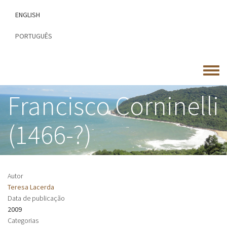
Passar
ENGLISH
para
o
PORTUGUÊS
conteúdo
principal
Toggle
menu
Francisco Corninelli
(1466-?)
Autor
Teresa Lacerda
Data de publicação
2009
Categorias