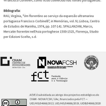
«Francisco Cornivel», como ficou conhecido nas fontes portuguesas.
Bibliografia:
RAU, Virgínia, "Um florentino ao serviço da expansão ultramarina
portuguesa Francisco Corbinelli", in Memórias, vol. IV, Lisboa, Centro
de Estudos de Marinha, 1974, pp. 107-141. SPALLANZANI, Marco,
Mercatin fiorentini nell'Asia portoghese 1500-1525, Florença, Studio
per Edizioni Scelte, s.d.
A EVE é subsidiada ao abrigo dos projectos estratégicos do
CHAM - NOVA FCSH / UAc, financiados pela FCT —
UID/HIS/04666/2013, UID/HIS/04666/2019, UIDB/04666/2020