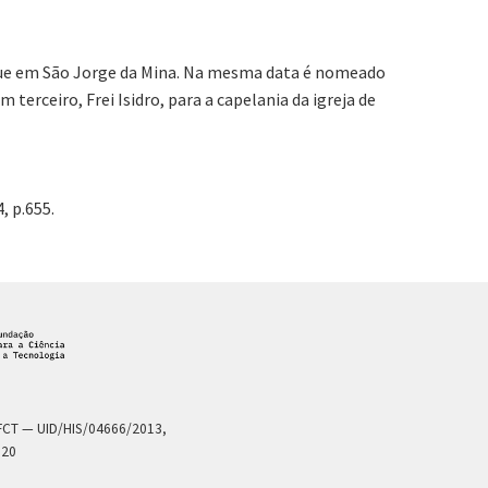
ique em São Jorge da Mina. Na mesma data é nomeado
terceiro, Frei Isidro, para a capelania da igreja de
4, p.655.
a FCT — UID/HIS/04666/2013,
020