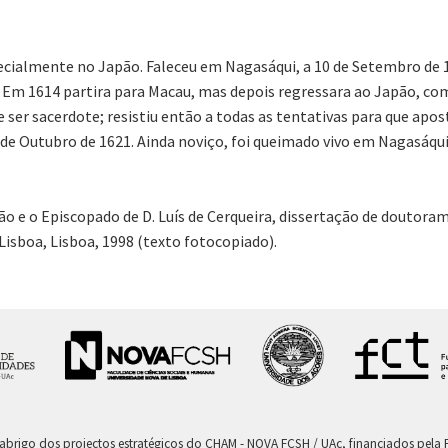
ialmente no Japão. Faleceu em Nagasáqui, a 10 de Setembro de 162
Em 1614 partira para Macau, mas depois regressara ao Japão, com
e ser sacerdote; resistiu então a todas as tentativas para que apos
de Outubro de 1621. Ainda noviço, foi queimado vivo em Nagasáqui
ão e o Episcopado de D. Luís de Cerqueira, dissertação de doutor
Lisboa, Lisboa, 1998 (texto fotocopiado).
 abrigo dos projectos estratégicos do CHAM - NOVA FCSH / UAc, financiados pel