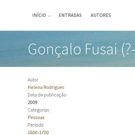
Passar
para
INÍCIO
ENTRADAS
AUTORES
o
conteúdo
principal
Gonçalo Fusai (?
Autor
Helena Rodrigues
Data de publicação
2009
Categorias
Pessoas
Período
1600-1700