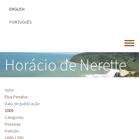
Passar
ENGLISH
para
o
PORTUGUÊS
conteúdo
principal
Toggle
menu
Horácio de Nerette
Autor
Elsa Penalva
Data de publicação
2009
Categorias
Pessoas
Período
1600-1700