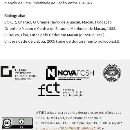
o envio de uma Embaixada ao Japão entre 1645-46.
Bibliografia:
BOXER, Charles, O Grande Navio de Amacau, Macau, Fundação
Oriente e Museu e Centro de Estudos Marítimos de Macau, 1989.
PENALVA, Elsa, Lutas pelo Poder em Macau (c.1590-c.1660),
Universidade de Lisboa, 2005 (tese de doutoramento policopiada).
A EVE é subsidiada ao abrigo dos projectos estratégicos do
CHAM - NOVA FCSH / UAc, financiados pela FCT —
UID/HIS/04666/2013, UID/HIS/04666/2019, UIDB/04666/2020
(
https://doi.org/10.54499/UIDB/04666/2020
) e