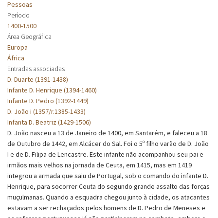
Pessoas
Período
1400-1500
Área Geográfica
Europa
África
Entradas associadas
D. Duarte (1391-1438)
Infante D. Henrique (1394-1460)
Infante D. Pedro (1392-1449)
D. João i (1357/r.1385-1433)
Infanta D. Beatriz (1429-1506)
D. João nasceu a 13 de Janeiro de 1400, em Santarém, e faleceu a 18
de Outubro de 1442, em Alcácer do Sal. Foi o 5º filho varão de D. João
I e de D. Filipa de Lencastre. Este infante não acompanhou seu pai e
irmãos mais velhos na jornada de Ceuta, em 1415, mas em 1419
integrou a armada que saiu de Portugal, sob o comando do infante D.
Henrique, para socorrer Ceuta do segundo grande assalto das forças
muçulmanas. Quando a esquadra chegou junto à cidade, os atacantes
estavam a ser rechaçados pelos homens de D. Pedro de Meneses e