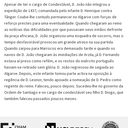
Apesar de ter o cargo de Condestável, D. João não integrou a
expedição de 1437, comandada pelo infante D. Henrique contra
Tânger. Coube-lhe contudo permanecer no Algarve com forças de
reforço prestes para uma eventualidade. Quando chegaram ao reino
as notícias das dificuldades por que passavam seus irmãos defronte
da praça africana, D. João organizou uma esquadra de socorro, mas o
tempo desfavorável provocou um grande atraso na sua partida.
Quando zarpou para Marrocos era demasiado tarde e quando os
navios de D. João chegaram às imediações de Arzila, já D. Fernando
estava aí preso como refém, e os restos do exército português
haviam-se retirado sem glória. D. João regressou de seguida ao
Algarve. Depois, este infante tomou parte activa na oposição à
regência de D. Leonor, tendo apoiado a nomeação de D. Pedro como
regente do reino. Faleceu, pouco depois. Sucedeu-lhe no governo da
Ordem de Santiago e no cargo de condestável seu filho D. Diogo, que
também faleceu passados poucos meses.