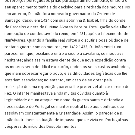
os reforços portugueses já não participaram no combate, embora o
seu aparecimento tenha sido decisivo para a retirada dos mouros. No
ano anterior, D. João fora nomeado governador da Ordem de
Santiago. Casou em 1424 com sua sobrinha D. Isabel, filha do conde
de Barcelos e neta de D. Nuno Álvares Pereira. Esta ligação valeu-lhe a
nomeação de condestável do reino, em 1431, após o falecimento de
Nun'Álvares. Quando a família real voltou a discutir a possibilidade de
reatar a guerra com os mouros, em 1432-1433, D. João emitiu um
parecer em que, oscilando entre o siso e a cavalaria, se mostrava
hesitante; ainda assim estava ciente de que nova expedição contra
os mouros seria de difícil execução, dados os seus custos avultados,
que iriam sobrecarregar o povo, e as dificuldades logísticas que lhe
estariam associadas; no entanto, em caso de se optar pela
realização de uma expedição, parecia-lhe preferível atacar o reino de
Fez. O infante manifestava ainda muitas dúvidas quanto à
legitimidade de um ataque em nome da guerra santa e defendia a
necessidade de Portugal se manter neutral face aos conflitos que
assolavam constantemente a Cristandade. Assim, o parecer de D.
João ilustra bem a situação de impasse que se vivia em Portugal nas
vésperas do início dos Descobrimentos.