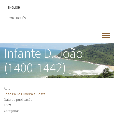
Passar
ENGLISH
para
o
PORTUGUÊS
conteúdo
principal
Toggle
menu
Infante D. João
(1400-1442)
Autor
João Paulo Oliveira e Costa
Data de publicação
2009
Categorias