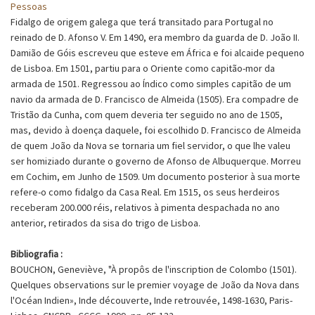
Pessoas
Fidalgo de origem galega que terá transitado para Portugal no
reinado de D. Afonso V. Em 1490, era membro da guarda de D. João II.
Damião de Góis escreveu que esteve em África e foi alcaide pequeno
de Lisboa. Em 1501, partiu para o Oriente como capitão-mor da
armada de 1501. Regressou ao Índico como simples capitão de um
navio da armada de D. Francisco de Almeida (1505). Era compadre de
Tristão da Cunha, com quem deveria ter seguido no ano de 1505,
mas, devido à doença daquele, foi escolhido D. Francisco de Almeida
de quem João da Nova se tornaria um fiel servidor, o que lhe valeu
ser homiziado durante o governo de Afonso de Albuquerque. Morreu
em Cochim, em Junho de 1509. Um documento posterior à sua morte
refere-o como fidalgo da Casa Real. Em 1515, os seus herdeiros
receberam 200.000 réis, relativos à pimenta despachada no ano
anterior, retirados da sisa do trigo de Lisboa.
Bibliografia :
BOUCHON, Geneviève, "À propôs de l'inscription de Colombo (1501).
Quelques observations sur le premier voyage de João da Nova dans
l'Océan Indien», Inde découverte, Inde retrouvée, 1498-1630, Paris-