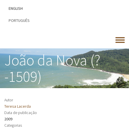
Passar
ENGLISH
para
o
PORTUGUÊS
conteúdo
principal
Toggle
menu
João da Nova (?
-1509)
Autor
Teresa Lacerda
Data de publicação
2009
Categorias