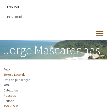
Passar
ENGLISH
para
o
PORTUGUÊS
conteúdo
principal
Toggle
menu
Jorge Mascarenhas
Autor
Teresa Lacerda
Data de publicação
2009
Categorias
Pessoas
Período
1500-1600