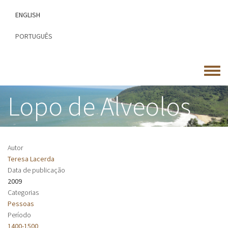
Passar
ENGLISH
para
o
PORTUGUÊS
conteúdo
principal
Toggle
menu
Lopo de Alveolos
Autor
Teresa Lacerda
Data de publicação
2009
Categorias
Pessoas
Período
1400-1500