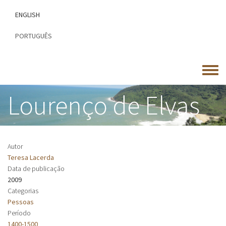
Passar
ENGLISH
para
o
PORTUGUÊS
conteúdo
principal
Toggle
menu
Lourenço de Elvas
Autor
Teresa Lacerda
Data de publicação
2009
Categorias
Pessoas
Período
1400-1500