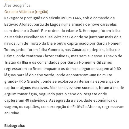
Área Geográfica
Oceano Atlântico (região)
Navegador português do século XV. Em 1446, sob o comando de
Estêvão Afonso, partiu de Lagos numa armada de nove caravelas
com destino à Guiné. Por ordem do infante D. Henrique, foram à ilha
da Madeira recolher as suas «vitalhas» e onde se juntaram mais dois
navios, um de Tristão da Ilha e outro capitaneado por Garcia Homem.
Todos juntos foram à ilha Gomeira, nas Canárias e, depois, à ilha de
Palma, onde tentaram «fazer cativos», mas sem sucesso. O navio de
Tristão da Ilha e os comandados por Garcia Homem e Gil Eanes
regressaram ao Reino enquanto os demais seguiram viagem até 60
léguas para lá do cabo Verde, onde encontraram «um rio muito
grande» (Rio Grande), onde se explorou o interior na esperança de
capturar alguns escravos. Mais uma vez sem sucesso, foram à ilha de
Arguim tomar água, seguindo para o cabo do Resgate onde
capturaram 48 indivíduos. Assegurada a viabilidade económica da
viagem, os capitães, com excepção de Estêvão Afonso, regressaram
ao Reino.
Bibliografia: