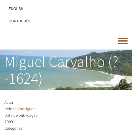
Passar
ENGLISH
para
o
PORTUGUÊS
conteúdo
principal
Toggle
menu
Miguel Carvalho (?
-1624)
Autor
Helena Rodrigues
Data de publicação
2009
Categorias