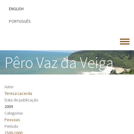
Passar
ENGLISH
para
o
PORTUGUÊS
conteúdo
principal
Toggle
menu
Pêro Vaz da Veiga
Autor
Teresa Lacerda
Data de publicação
2009
Categorias
Pessoas
Período
1500-1600