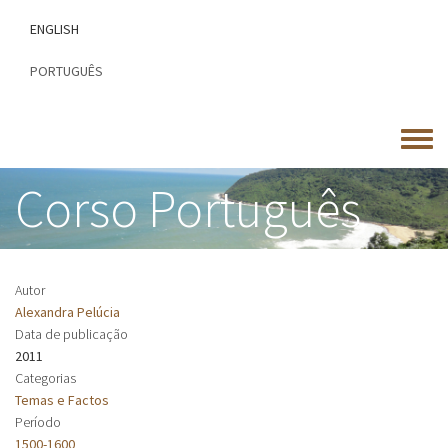
Passar
ENGLISH
para
o
PORTUGUÊS
conteúdo
principal
Toggle
menu
Corso Português
Autor
Alexandra Pelúcia
Data de publicação
2011
Categorias
Temas e Factos
Período
1500-1600