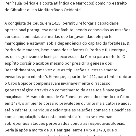
Península Ibérica e a costa atlântica de Marrocos) como no estreito
de Gibraltar ou no Mediterrâneo Ocidental.
A conquista de Ceuta, em 1415, permitiu reforçar a capacidade
operacional portuguesa neste âmbito, sendo conhecidas as missões
corsárias confiadas a armadas que largavam daquele porto
marroquino e estavam sob a dependência do capitão da fortaleza, D.
Pedro de Meneses, bem como dos infantes D. Pedro e D. Henrique,
os quais gozavam de licenças expressas da Coroa para o efeito. O
espírito corsário acabou mesmo por presidir à génese dos
Descobrimentos, uma vez que as tripulações sucessivamente
enviadas pelo infante D. Henrique, a partir de 1422, para tentar dobrar
o Cabo Bojador compensavam invariavelmente o fracasso
geoestratégico através do cometimento de assaltos à navegação
muçulmana. Mesmo depois de Gil Eanes ter vencido o medo do Cabo
em 1434, o ambiente corsário prevaleceu durante mais catorze anos,
até o Infante D. Henrique decidir que as relações comerciais pacíficas
com as populações da costa ocidental africana se deveriam
sobrepor aos ataques perpetrados contra as respectivas aldeias.
Seria já após a morte de D. Henrique, entre 1475 e 1479, que o