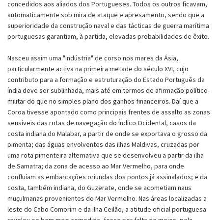
concedidos aos aliados dos Portugueses. Todos os outros ficavam,
automaticamente sob mira de ataque e apresamento, sendo que a
superioridade da construção naval e das tácticas de guerra marítima
portuguesas garantiam, à partida, elevadas probabilidades de êxito.
Nasceu assim uma "indústria" de corso nos mares da Ásia,
particularmente activa na primeira metade do século XVI, cujo
contributo para a formação e estruturação do Estado Português da
Índia deve ser sublinhada, mais até em termos de afirmação político-
militar do que no simples plano dos ganhos financeiros. Daí que a
Coroa tivesse apontado como principais frentes de assalto as zonas
sensíveis das rotas de navegação do Índico Ocidental, casos da
costa indiana do Malabar, a partir de onde se exportava o grosso da
pimenta; das águas envolventes das ilhas Maldivas, cruzadas por
uma rota pimenteira alternativa que se desenvolveu a partir da ilha
de Samatra; da zona de acesso ao Mar Vermelho, para onde
confluíam as embarcações oriundas dos pontos já assinalados; e da
costa, também indiana, do Guzerate, onde se acometiam naus
muçulmanas provenientes do Mar Vermelho. Nas áreas localizadas a
leste do Cabo Comorim e da ilha Ceilão, a atitude oficial portuguesa
revelou-se bem mais comedida, fosse por falta de meios, pela