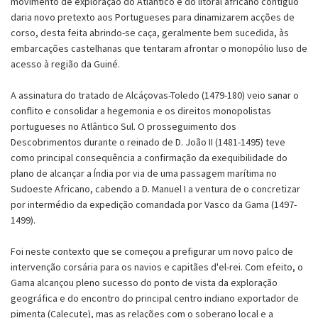
movimento de exploração do Atlântico e do litoral africano contíguo
daria novo pretexto aos Portugueses para dinamizarem acções de
corso, desta feita abrindo-se caça, geralmente bem sucedida, às
embarcações castelhanas que tentaram afrontar o monopólio luso de
acesso à região da Guiné.
A assinatura do tratado de Alcáçovas-Toledo (1479-180) veio sanar o
conflito e consolidar a hegemonia e os direitos monopolistas
portugueses no Atlântico Sul. O prosseguimento dos
Descobrimentos durante o reinado de D. João II (1481-1495) teve
como principal consequência a confirmação da exequibilidade do
plano de alcançar a Índia por via de uma passagem marítima no
Sudoeste Africano, cabendo a D. Manuel I a ventura de o concretizar
por intermédio da expedição comandada por Vasco da Gama (1497-
1499).
Foi neste contexto que se começou a prefigurar um novo palco de
intervenção corsária para os navios e capitães d'el-rei. Com efeito, o
Gama alcançou pleno sucesso do ponto de vista da exploração
geográfica e do encontro do principal centro indiano exportador de
pimenta (Calecute), mas as relações com o soberano local e a