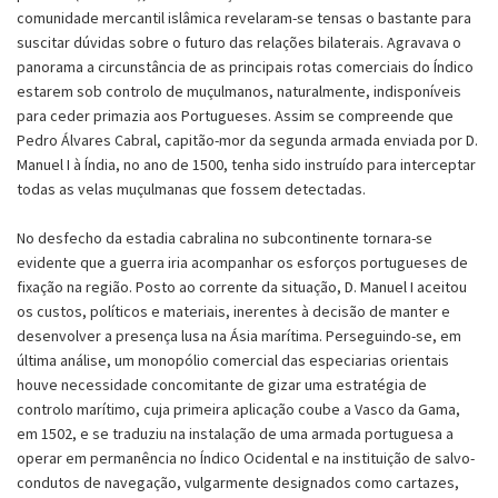
comunidade mercantil islâmica revelaram-se tensas o bastante para
suscitar dúvidas sobre o futuro das relações bilaterais. Agravava o
panorama a circunstância de as principais rotas comerciais do Índico
estarem sob controlo de muçulmanos, naturalmente, indisponíveis
para ceder primazia aos Portugueses. Assim se compreende que
Pedro Álvares Cabral, capitão-mor da segunda armada enviada por D.
Manuel I à Índia, no ano de 1500, tenha sido instruído para interceptar
todas as velas muçulmanas que fossem detectadas.
No desfecho da estadia cabralina no subcontinente tornara-se
evidente que a guerra iria acompanhar os esforços portugueses de
fixação na região. Posto ao corrente da situação, D. Manuel I aceitou
os custos, políticos e materiais, inerentes à decisão de manter e
desenvolver a presença lusa na Ásia marítima. Perseguindo-se, em
última análise, um monopólio comercial das especiarias orientais
houve necessidade concomitante de gizar uma estratégia de
controlo marítimo, cuja primeira aplicação coube a Vasco da Gama,
em 1502, e se traduziu na instalação de uma armada portuguesa a
operar em permanência no Índico Ocidental e na instituição de salvo-
condutos de navegação, vulgarmente designados como cartazes,