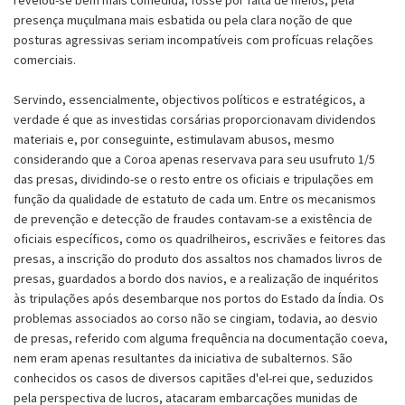
presença muçulmana mais esbatida ou pela clara noção de que
posturas agressivas seriam incompatíveis com profícuas relações
comerciais.
Servindo, essencialmente, objectivos políticos e estratégicos, a
verdade é que as investidas corsárias proporcionavam dividendos
materiais e, por conseguinte, estimulavam abusos, mesmo
considerando que a Coroa apenas reservava para seu usufruto 1/5
das presas, dividindo-se o resto entre os oficiais e tripulações em
função da qualidade de estatuto de cada um. Entre os mecanismos
de prevenção e detecção de fraudes contavam-se a existência de
oficiais específicos, como os quadrilheiros, escrivães e feitores das
presas, a inscrição do produto dos assaltos nos chamados livros de
presas, guardados a bordo dos navios, e a realização de inquéritos
às tripulações após desembarque nos portos do Estado da Índia. Os
problemas associados ao corso não se cingiam, todavia, ao desvio
de presas, referido com alguma frequência na documentação coeva,
nem eram apenas resultantes da iniciativa de subalternos. São
conhecidos os casos de diversos capitães d'el-rei que, seduzidos
pela perspectiva de lucros, atacaram embarcações munidas de