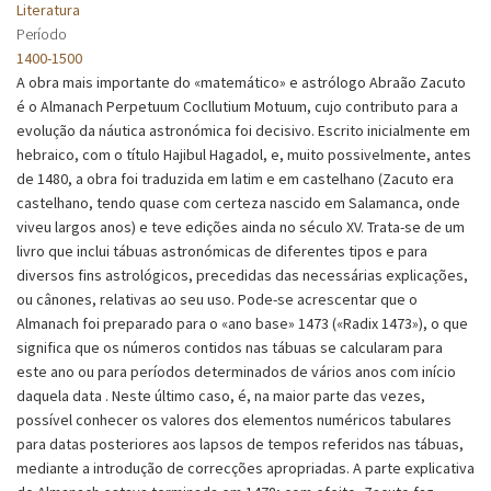
Literatura
Período
1400-1500
A obra mais importante do «matemático» e astrólogo Abraão Zacuto
é o Almanach Perpetuum Cocllutium Motuum, cujo contributo para a
evolução da náutica astronómica foi decisivo. Escrito inicialmente em
hebraico, com o título Hajibul Hagadol, e, muito possivelmente, antes
de 1480, a obra foi traduzida em latim e em castelhano (Zacuto era
castelhano, tendo quase com certeza nascido em Salamanca, onde
viveu largos anos) e teve edições ainda no século XV. Trata-se de um
livro que inclui tábuas astronómicas de diferentes tipos e para
diversos fins astrológicos, precedidas das necessárias explicações,
ou cânones, relativas ao seu uso. Pode-se acrescentar que o
Almanach foi preparado para o «ano base» 1473 («Radix 1473»), o que
significa que os números contidos nas tábuas se calcularam para
este ano ou para períodos determinados de vários anos com início
daquela data . Neste último caso, é, na maior parte das vezes,
possível conhecer os valores dos elementos numéricos tabulares
para datas posteriores aos lapsos de tempos referidos nas tábuas,
mediante a introdução de correcções apropriadas. A parte explicativa