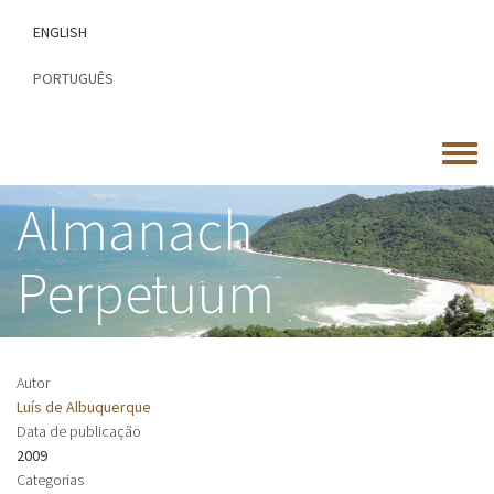
Passar
ENGLISH
para
o
PORTUGUÊS
conteúdo
principal
Toggle
menu
Almanach
Perpetuum
Autor
Luís de Albuquerque
Data de publicação
2009
Categorias