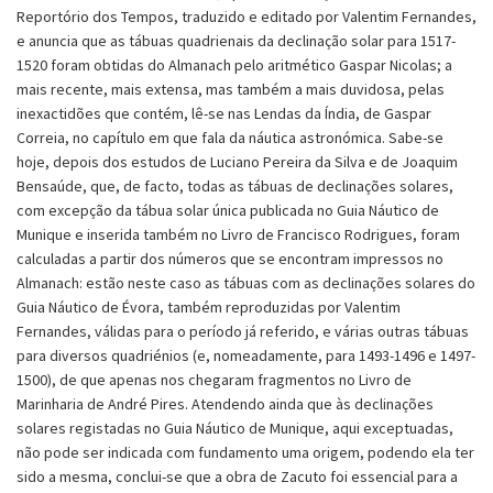
Reportório dos Tempos, traduzido e editado por Valentim Fernandes,
e anuncia que as tábuas quadrienais da declinação solar para 1517-
1520 foram obtidas do Almanach pelo aritmético Gaspar Nicolas; a
mais recente, mais extensa, mas também a mais duvidosa, pelas
inexactidões que contém, lê-se nas Lendas da Índia, de Gaspar
Correia, no capítulo em que fala da náutica astronómica. Sabe-se
hoje, depois dos estudos de Luciano Pereira da Silva e de Joaquim
Bensaúde, que, de facto, todas as tábuas de declinações solares,
com excepção da tábua solar única publicada no Guia Náutico de
Munique e inserida também no Livro de Francisco Rodrigues, foram
calculadas a partir dos números que se encontram impressos no
Almanach: estão neste caso as tábuas com as declinações solares do
Guia Náutico de Évora, também reproduzidas por Valentim
Fernandes, válidas para o período já referido, e várias outras tábuas
para diversos quadriénios (e, nomeadamente, para 1493-1496 e 1497-
1500), de que apenas nos chegaram fragmentos no Livro de
Marinharia de André Pires. Atendendo ainda que às declinações
solares registadas no Guia Náutico de Munique, aqui exceptuadas,
não pode ser indicada com fundamento uma origem, podendo ela ter
sido a mesma, conclui-se que a obra de Zacuto foi essencial para a