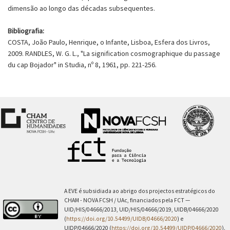
dimensão ao longo das décadas subsequentes.
Bibliografia:
COSTA, João Paulo, Henrique, o Infante, Lisboa, Esfera dos Livros,
2009. RANDLES, W. G. L., "La signification cosmographique du passage
du cap Bojador" in Studia, nº 8, 1961, pp. 221-256.
A EVE é subsidiada ao abrigo dos projectos estratégicos do
CHAM - NOVA FCSH / UAc, financiados pela FCT —
UID/HIS/04666/2013, UID/HIS/04666/2019, UIDB/04666/2020
(
https://doi.org/10.54499/UIDB/04666/2020
) e
UIDP/04666/2020 (
https://doi.org/10.54499/UIDP/04666/2020
).