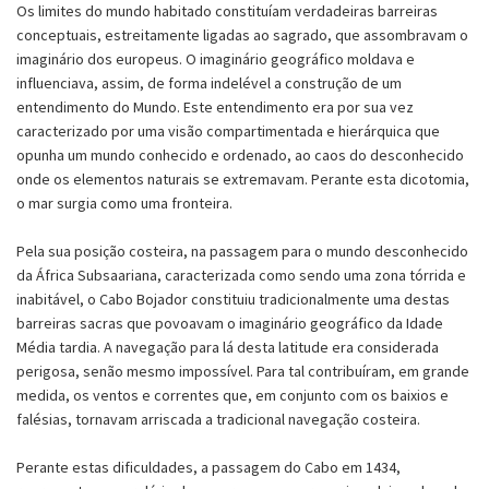
Os limites do mundo habitado constituíam verdadeiras barreiras
conceptuais, estreitamente ligadas ao sagrado, que assombravam o
imaginário dos europeus. O imaginário geográfico moldava e
influenciava, assim, de forma indelével a construção de um
entendimento do Mundo. Este entendimento era por sua vez
caracterizado por uma visão compartimentada e hierárquica que
opunha um mundo conhecido e ordenado, ao caos do desconhecido
onde os elementos naturais se extremavam. Perante esta dicotomia,
o mar surgia como uma fronteira.
Pela sua posição costeira, na passagem para o mundo desconhecido
da África Subsaariana, caracterizada como sendo uma zona tórrida e
inabitável, o Cabo Bojador constituiu tradicionalmente uma destas
barreiras sacras que povoavam o imaginário geográfico da Idade
Média tardia. A navegação para lá desta latitude era considerada
perigosa, senão mesmo impossível. Para tal contribuíram, em grande
medida, os ventos e correntes que, em conjunto com os baixios e
falésias, tornavam arriscada a tradicional navegação costeira.
Perante estas dificuldades, a passagem do Cabo em 1434,