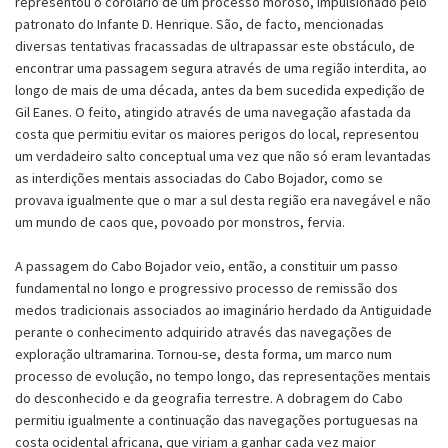
representou o corolário de um processo moroso, impulsionado pelo
patronato do Infante D. Henrique. São, de facto, mencionadas
diversas tentativas fracassadas de ultrapassar este obstáculo, de
encontrar uma passagem segura através de uma região interdita, ao
longo de mais de uma década, antes da bem sucedida expedição de
Gil Eanes. O feito, atingido através de uma navegação afastada da
costa que permitiu evitar os maiores perigos do local, representou
um verdadeiro salto conceptual uma vez que não só eram levantadas
as interdições mentais associadas do Cabo Bojador, como se
provava igualmente que o mar a sul desta região era navegável e não
um mundo de caos que, povoado por monstros, fervia.
A passagem do Cabo Bojador veio, então, a constituir um passo
fundamental no longo e progressivo processo de remissão dos
medos tradicionais associados ao imaginário herdado da Antiguidade
perante o conhecimento adquirido através das navegações de
exploração ultramarina. Tornou-se, desta forma, um marco num
processo de evolução, no tempo longo, das representações mentais
do desconhecido e da geografia terrestre. A dobragem do Cabo
permitiu igualmente a continuação das navegações portuguesas na
costa ocidental africana, que viriam a ganhar cada vez maior