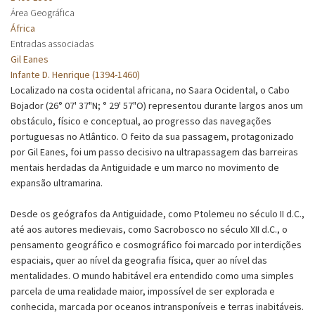
Área Geográfica
África
Entradas associadas
Gil Eanes
Infante D. Henrique (1394-1460)
Localizado na costa ocidental africana, no Saara Ocidental, o Cabo
Bojador (26° 07' 37"N; ° 29' 57"O) representou durante largos anos um
obstáculo, físico e conceptual, ao progresso das navegações
portuguesas no Atlântico. O feito da sua passagem, protagonizado
por Gil Eanes, foi um passo decisivo na ultrapassagem das barreiras
mentais herdadas da Antiguidade e um marco no movimento de
expansão ultramarina.
Desde os geógrafos da Antiguidade, como Ptolemeu no século II d.C.,
até aos autores medievais, como Sacrobosco no século XII d.C., o
pensamento geográfico e cosmográfico foi marcado por interdições
espaciais, quer ao nível da geografia física, quer ao nível das
mentalidades. O mundo habitável era entendido como uma simples
parcela de uma realidade maior, impossível de ser explorada e
conhecida, marcada por oceanos intransponíveis e terras inabitáveis.