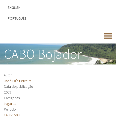
Passar
ENGLISH
para
o
PORTUGUÊS
conteúdo
principal
Toggle
menu
CABO Bojador
Autor
José Luís Ferreira
Data de publicação
2009
Categorias
Lugares
Período
1400-1500