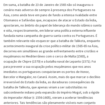
Em suma, a batalha de 23 de Janeiro de 1565 não só inaugurou o
cenário mais adverso de sempre à presença dos Portugueses na
Ásia, como ainda teve em pano de fundo a intensa rivalidade entre
Otomanos e Safávidas que, incapazes de atacar o Estado da Índia,
apostaram, no âmbito do papel de liderança do mundo islâmico sunita
e xiita, respectivamente, em liderar uma política externa influente
fundada numa campanha de guerra santa contra os Portugueses. É
também relevante não esquecer que a batalha de Talikota, enquanto
acontecimento inaugural da crise político-militar de 1565-65 na Ásia,
decorreu em simultâneo ao grande enfrentamento entre cristãos e
muçulmanos no Mediterrâneo com o cerco de Malta (1565), a
ocupação de Chipre (1570) e a batalha naval de Lepanto (1571). Foi
para prevenir a sua ocupação pelos muçulmanos que nos anos
imediatos os portugueses conquistaram os portos de Honor,
Barcelor e Mangalor, no Canará. Assim, mais do que marcar o declínio
irreversível do Estado da Índia, as duradouras consequências da
batalha de Talikota, que apenas viriam a ser substituídas no
subcontinente indiano pela expansão do Império Mogol, sob a égide
do Imperador Akbar (r. 1556-1605), vieram a acelerar tendências
anteriores. Tais tendências são plenamente visíveis num conjunto