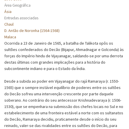
Área Geográfica
Ásia
Entradas associadas
Chaul
D. Antão de Noronha (1564-1568)
Malaca
Ocorrida a 23 de Janeiro de 1565, a batalha de Talikota opôs os
sultões confederados do Decão (Bijapur, Ahmadnagar e Golconda) às
forças do Império hindu de Vijayanagar, saldando-se por uma derrota
destas últimas com grandes implicações para a história do
subcontinente indiano e para o Estado da Índia.
Desde a subida ao poder em Vijayanagar do rajá Ramaraya (r. 1550-
1565) que o sempre instável equilíbrio de poderes entre os sultões
do Decão sofreu uma intervenção crescente por parte daquele
soberano. Ao contrário do seu antecessor Krishnadevaraya (r. 1506-
1530), que se empenhara na submissão dos chefes locais no Sul e no
estabelecimento de uma fronteira estável a norte com os sultanatos
do Decão, Ramaraya decidiu, praticamente desde o início do seu
reinado, valer-se das rivalidades entre os sultões do Decão, para