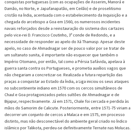
conquistas portuguesas (com as ocupações de Asserim, Manorá e
Damão, no Norte, e Japafanapatão, em Ceilão) e de proselitismo
cristão na Índia, acentuada com o estabelecimento da Inquisição e a
chegada do arcebispo a Goa em 1560, os numerosos incidentes
navais reforçados desde a reinstauração do sistema dos cartazes
pelo vice-rei D. Francisco Coutinho, 3º conde de Redondo, e a
necessidade de responder ao apelo do Xá Thamasp. Apesar deste
apelo, no caso de Ahmadnagar ser de pouco valor por se tratar de
um sultanato sunita, é importante não esquecer que também o
Império Otomano, por então, tal como a Pérsia Safávida, apelava à
guerra santa contra os Portugueses, e prometia auxílios vagos que
não chegariam a concretizar-se. Realizada a futura repartição das
praças a conquistar ao Estado da Índia, a Liga iniciou os seus ataques
no subcontinente indiano em 1570 com os cercos simultâneos de
Chaul e Goa protagonizados pelos sultões de Ahmadnagar e de
Bijapur, respectivamente. Já em 1571, Chale foi cercada e perdida às
mãos do Samorim de Calicute. Posteriormente, entre 1571-75 viriam a
decorrer um conjunto de cercos a Malaca e em 1575, em processo
distinto, mas não desconectável do ambiente geral criado no Índico
islâmico por Talikota, perdeu-se definitivamente Ternate nas Molucas.