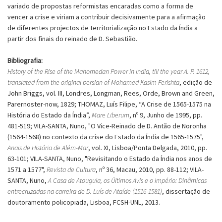
variado de propostas reformistas encaradas como a forma de
vencer a crise e viriam a contribuir decisivamente para a afirmação
de diferentes projectos de territorialização no Estado da Índia a
partir dos finais do reinado de D. Sebastião.
Bibliografia:
History of the Rise of the Mahomedan Power in India, till the year A. P. 1612,
translated from the original persian of Mohamed Kasim Ferishta
, edição de
John Briggs, vol. III, Londres, Longman, Rees, Orde, Brown and Green,
Parernoster-now, 1829; THOMAZ, Luís Filipe, “A Crise de 1565-1575 na
História do Estado da Índia”,
Mare Liberum
, nº 9, Junho de 1995, pp.
481-519; VILA-SANTA, Nuno, "O Vice-Reinado de D. Antão de Noronha
(1564-1568) no contexto da crise do Estado da Índia de 1565-1575",
Anais de História de Além-Mar
, vol. XI, Lisboa/Ponta Delgada, 2010, pp.
63-101; VILA-SANTA, Nuno, "Revisitando o Estado da Índia nos anos de
1571 a 1577",
Revista de Cultura
, nº 36, Macau, 2010, pp. 88-112; VILA-
SANTA, Nuno,
A Casa de Atouguia, os Últimos Avis e o Império: Dinâmicas
entrecruzadas na carreira de D. Luís de Ataíde (1516-1581)
, dissertação de
doutoramento policopiada, Lisboa, FCSH-UNL, 2013.