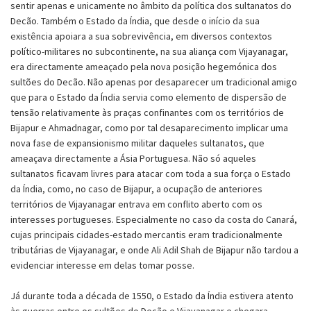
sentir apenas e unicamente no âmbito da política dos sultanatos do
Decão. Também o Estado da Índia, que desde o início da sua
existência apoiara a sua sobrevivência, em diversos contextos
político-militares no subcontinente, na sua aliança com Vijayanagar,
era directamente ameaçado pela nova posição hegemónica dos
sultões do Decão. Não apenas por desaparecer um tradicional amigo
que para o Estado da Índia servia como elemento de dispersão de
tensão relativamente às praças confinantes com os territórios de
Bijapur e Ahmadnagar, como por tal desaparecimento implicar uma
nova fase de expansionismo militar daqueles sultanatos, que
ameaçava directamente a Ásia Portuguesa. Não só aqueles
sultanatos ficavam livres para atacar com toda a sua força o Estado
da Índia, como, no caso de Bijapur, a ocupação de anteriores
territórios de Vijayanagar entrava em conflito aberto com os
interesses portugueses. Especialmente no caso da costa do Canará,
cujas principais cidades-estado mercantis eram tradicionalmente
tributárias de Vijayanagar, e onde Ali Adil Shah de Bijapur não tardou a
evidenciar interesse em delas tomar posse.
Já durante toda a década de 1550, o Estado da Índia estivera atento
às guerras entre os sultões do Decão e Vijayanagar e chegara,