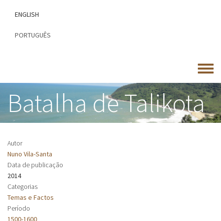
Passar
ENGLISH
para
o
PORTUGUÊS
conteúdo
principal
Toggle
menu
Batalha de Talikota
Autor
Nuno Vila-Santa
Data de publicação
2014
Categorias
Temas e Factos
Período
1500-1600