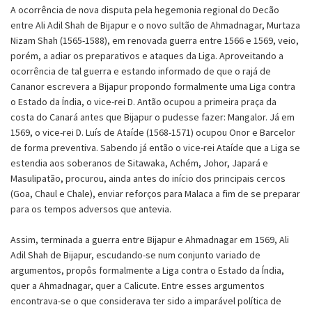
A ocorrência de nova disputa pela hegemonia regional do Decão
entre Ali Adil Shah de Bijapur e o novo sultão de Ahmadnagar, Murtaza
Nizam Shah (1565-1588), em renovada guerra entre 1566 e 1569, veio,
porém, a adiar os preparativos e ataques da Liga. Aproveitando a
ocorrência de tal guerra e estando informado de que o rajá de
Cananor escrevera a Bijapur propondo formalmente uma Liga contra
o Estado da Índia, o vice-rei D. Antão ocupou a primeira praça da
costa do Canará antes que Bijapur o pudesse fazer: Mangalor. Já em
1569, o vice-rei D. Luís de Ataíde (1568-1571) ocupou Onor e Barcelor
de forma preventiva. Sabendo já então o vice-rei Ataíde que a Liga se
estendia aos soberanos de Sitawaka, Achém, Johor, Japará e
Masulipatão, procurou, ainda antes do início dos principais cercos
(Goa, Chaul e Chale), enviar reforços para Malaca a fim de se preparar
para os tempos adversos que antevia.
Assim, terminada a guerra entre Bijapur e Ahmadnagar em 1569, Ali
Adil Shah de Bijapur, escudando-se num conjunto variado de
argumentos, propôs formalmente a Liga contra o Estado da Índia,
quer a Ahmadnagar, quer a Calicute. Entre esses argumentos
encontrava-se o que considerava ter sido a imparável política de