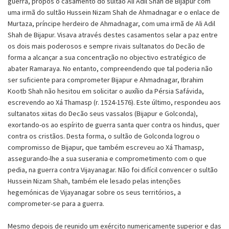
guerra, propôs o casamento do sultão Ali Adil Shah de Bijapur com
uma irmã do sultão Hussein Nizam Shah de Ahmadnagar e o enlace de
Murtaza, príncipe herdeiro de Ahmadnagar, com uma irmã de Ali Adil
Shah de Bijapur. Visava através destes casamentos selar a paz entre
os dois mais poderosos e sempre rivais sultanatos do Decão de
forma a alcançar a sua concentração no objectivo estratégico de
abater Ramaraya. No entanto, compreendendo que tal poderia não
ser suficiente para comprometer Bijapur e Ahmadnagar, Ibrahim
Kootb Shah não hesitou em solicitar o auxílio da Pérsia Safávida,
escrevendo ao Xá Thamasp (r. 1524-1576). Este último, respondeu aos
sultanatos xiitas do Decão seus vassalos (Bijapur e Golconda),
exortando-os ao espírito de guerra santa quer contra os hindus, quer
contra os cristãos. Desta forma, o sultão de Golconda logrou o
compromisso de Bijapur, que também escreveu ao Xá Thamasp,
assegurando-lhe a sua suserania e comprometimento com o que
pedia, na guerra contra Vijayanagar. Não foi difícil convencer o sultão
Hussein Nizam Shah, também ele lesado pelas intenções
hegemónicas de Vijayanagar sobre os seus territórios, a
comprometer-se para a guerra.
Mesmo depois de reunido um exército numericamente superior e das