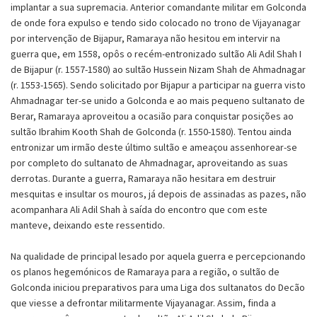
implantar a sua supremacia. Anterior comandante militar em Golconda
de onde fora expulso e tendo sido colocado no trono de Vijayanagar
por intervenção de Bijapur, Ramaraya não hesitou em intervir na
guerra que, em 1558, opôs o recém-entronizado sultão Ali Adil Shah I
de Bijapur (r. 1557-1580) ao sultão Hussein Nizam Shah de Ahmadnagar
(r. 1553-1565). Sendo solicitado por Bijapur a participar na guerra visto
Ahmadnagar ter-se unido a Golconda e ao mais pequeno sultanato de
Berar, Ramaraya aproveitou a ocasião para conquistar posições ao
sultão Ibrahim Kooth Shah de Golconda (r. 1550-1580). Tentou ainda
entronizar um irmão deste último sultão e ameaçou assenhorear-se
por completo do sultanato de Ahmadnagar, aproveitando as suas
derrotas. Durante a guerra, Ramaraya não hesitara em destruir
mesquitas e insultar os mouros, já depois de assinadas as pazes, não
acompanhara Ali Adil Shah à saída do encontro que com este
manteve, deixando este ressentido.
Na qualidade de principal lesado por aquela guerra e percepcionando
os planos hegemónicos de Ramaraya para a região, o sultão de
Golconda iniciou preparativos para uma Liga dos sultanatos do Decão
que viesse a defrontar militarmente Vijayanagar. Assim, finda a