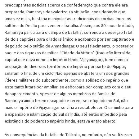
preocupantes notícias acerca da confederação que contra ele era
preparada, Ramaraya desvalorizou a situação, considerando que,
uma vez mais, bastaria manipular as tradicionais discórdias entre os
sultões do Decão para vencer a batalha. Assim, aos 80 anos de idade,
Ramaraya partiu para o campo de batalha, sofrendo a deserção fatal
de dois capitães para o lado islâmico e acabando por ser capturado e
degolado pelo sultão de Ahmadnagar. O seu falecimento, o posterior
saque das riquezas da mítica “Cidade da Vitória” (tradução literal da
capital que dava nome ao Império Hindu: Vijayanagar), bem como a
ocupação de diversos territórios do Império por parte de Bijapur,
selaram o final de um ciclo. Não apenas se abatera um dos grandes
líderes militares do subcontinente, como a solidez do Império que
este tanto lutara por ampliar, se esboroara por completo com o seu
desaparecimento. Apesar de alguns membros da família de
Ramaraya ainda terem escapado e terem-se refugiado no Sul, não
mais o Império de Vijayanagar se viria a restabelecer. O caminho para
a expansão e islamização do Sul da Índia, até então impedido pela
existência do poderoso Império hindu, estava então aberto.
As consequências da batalha de Talikota, no entanto, não se fizeram