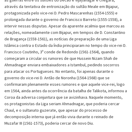
através da tentativa de entronização do sultão Meale em Bijapur,
protagonizada pelo vice-rei D. Pedro Mascarenhas (1554-1555) e
prolongada durante o governo de Francisco Barreto (1555-1558), a
intervir nessas disputas. Apesar da aparente acalmia que marcou as
relações, nomeadamente com Bijapur, em tempos de D. Constantino
de Bragança (1558-1561), as notícias de preparação de uma Liga
Islâmica contra o Estado da Índia principiaram no tempo do vice-rei D.
Francisco Coutinho, 3º conde de Redondo (1561-1564), quando
começaram a circular os rumores de que Hussein Nizam Shah de
Ahmadnagar enviara embaixadores a Istambul, pedindo socorros
para atacar os Portugueses. No entanto, foi apenas durante o
governo do vice-rei D. Antão de Noronha (1564-1568) que se
confirmaram plenamente esses rumores e que aquele vice-rei, logo
em 1564, ainda antes da ocorrência da batalha de Talikota, informou a
Coroa da adversa conjuntura que se avizinhava. Naquele momento,
os protagonistas da Liga seriam Ahmadnagar, que poderia cercar
Chaul, e o sultanato guzerate, que apesar do processo de
decomposição interna que já então vivia durante o reinado de
Muzafar III (1561-1573), poderia cercar de novo Diu.