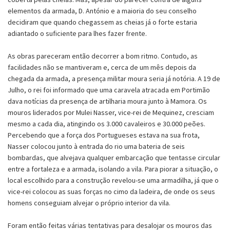
elementos da armada, D. António e a maioria do seu conselho
decidiram que quando chegassem as cheias já o forte estaria
adiantado o suficiente para lhes fazer frente.
As obras pareceram então decorrer a bom ritmo. Contudo, as
facilidades não se mantiveram e, cerca de um mês depois da
chegada da armada, a presença militar moura seria já notória. A 19 de
Julho, o rei foi informado que uma caravela atracada em Portimão
dava notícias da presença de artilharia moura junto à Mamora. Os
mouros liderados por Mulei Nasser, vice-rei de Mequinez, cresciam
mesmo a cada dia, atingindo os 3.000 cavaleiros e 30.000 peões.
Percebendo que a força dos Portugueses estava na sua frota,
Nasser colocou junto à entrada do rio uma bateria de seis
bombardas, que alvejava qualquer embarcação que tentasse circular
entre a fortaleza e a armada, isolando a vila. Para piorar a situação, o
local escolhido para a construção revelou-se uma armadilha, já que o
vice-rei colocou as suas forças no cimo da ladeira, de onde os seus
homens conseguiam alvejar o próprio interior da vila.
Foram então feitas várias tentativas para desalojar os mouros das