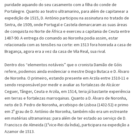
puridade aquando do seu casamento com a filha do conde de
Portalegre. Quanto ao teatro ultramarino, para além de capitanear a
expedição de 1515, D. António participou na assinatura no tratado de
Sintra, de 1509, onde Portugal e Castela demarcaram as suas áreas
de conquista no Norte de África e exerceu a capitania de Ceuta entre
1487-90. A entrega do comando ao Noronha podia assim, estar
relacionada com as tensões na corte: em 1513 fora honrada a casa de
Bragança, agora era a vez da casa de Vila Real, sua rival.
Dentro dos “elementos notáveis” que o cronista Damião de Góis
refere, podemos ainda evidenciar o mestre Diogo Butaca e D. Álvaro
de Noronha. O primeiro, estando presente em Arzila entre 1510-11 e
sendo responsável por medir e avaliar as fortalezas de Alcácer
Ceguer, Tânger, Ceuta e Arzila, em 1514, teria já bastante experiência
em terras e fortalezas marroquinas. Quanto a D. Álvaro de Noronha,
neto de D. Pedro de Noronha, arcebispo de Lisboa (1432-52) e primo
em 2º grau de D. António de Noronha, também não era um estreante
em matérias ultramarinas: para além de ter estado ao serviço de D.
Francisco de Almeida (1ºvice-Rei da Índia), participara na expedição a
Azamor de 1513.