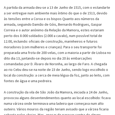
A partida da armada deu-se a 13 de Junho de 1515, com o estandarte
a ser entregue num ambiente mais íntimo do que o de 1513, devido
às tensões entre a Coroa e os bispos Quanto aos números da
armada, seguindo Damião de Góis, Bernardo Rodrigues, Gaspar
Correia e o autor anónimo da Relação da Mamora, estes estariam
perto dos 8.000 soldados (2.000 a cavalo), num possível total de
12.00, incluindo: oficiais de construção, marinheiros e futuros
moradores (com mulheres e crianças). Para o seu transporte foi
preparada uma frota de 200 velas, com a maioria a partir de Lisboa no
dito dia 13, juntando-se depois no dia 20 às embarcações
comandadas por D. Álvaro de Noronha, ao largo de Faro. A chegada
ao rio Cebu deu-se na noite de 23 de Junho, sendo logo escolhido o
local da construção: a cerca de meia légua da foz, junto ao leito, com
fontes de água e uma pedreira.
A construção da vila de São João da Mamora, iniciada a 24 de Junho,
provocou alguns desentendimentos quanto ao local escolhido: ficava
numa várzea onde terminava uma ladeira que começava num alto
outeiro. Vários mouros da região teriam avisado que a várzea ficaria
coberta pelas cheias. Mas, apesar do parecer contra de alguns