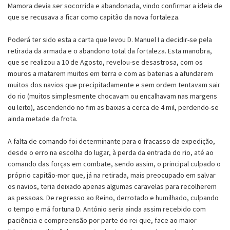
Mamora devia ser socorrida e abandonada, vindo confirmar a ideia de
que se recusava a ficar como capitão da nova fortaleza.
Poderá ter sido esta a carta que levou D. Manuel I a decidir-se pela
retirada da armada e o abandono total da fortaleza. Esta manobra,
que se realizou a 10 de Agosto, revelou-se desastrosa, com os
mouros a matarem muitos em terra e com as baterias a afundarem
muitos dos navios que precipitadamente e sem ordem tentavam sair
do rio (muitos simplesmente chocavam ou encalhavam nas margens
ou leito), ascendendo no fim as baixas a cerca de 4 mil, perdendo-se
ainda metade da frota.
A falta de comando foi determinante para o fracasso da expedição,
desde o erro na escolha do lugar, à perda da entrada do rio, até ao
comando das forças em combate, sendo assim, o principal culpado o
próprio capitão-mor que, já na retirada, mais preocupado em salvar
os navios, teria deixado apenas algumas caravelas para recolherem
as pessoas. De regresso ao Reino, derrotado e humilhado, culpando
o tempo e má fortuna D. António seria ainda assim recebido com
paciência e compreensão por parte do rei que, face ao maior