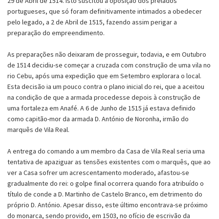
29 de Abril de 1514. Isto suscitou a oposição dos prelados
portugueses, que só foram definitivamente intimados a obedecer
pelo legado, a 2 de Abril de 1515, fazendo assim perigar a
preparação do empreendimento.
As preparações não deixaram de prosseguir, todavia, e em Outubro
de 1514 decidiu-se começar a cruzada com construção de uma vila no
rio Cebu, após uma expedição que em Setembro explorara o local.
Esta decisão ia um pouco contra o plano inicial do rei, que a aceitou
na condição de que a armada procedesse depois à construção de
uma fortaleza em Anafé. A 6 de Junho de 1515 já estava definido
como capitão-mor da armada D. António de Noronha, irmão do
marquês de Vila Real.
A entrega do comando a um membro da Casa de Vila Real seria uma
tentativa de apaziguar as tensões existentes com o marquês, que ao
ver a Casa sofrer um acrescentamento moderado, afastou-se
gradualmente do rei: o golpe final ocorrera quando fora atribuído o
título de conde a D. Martinho de Castelo Branco, em detrimento do
próprio D. António. Apesar disso, este último encontrava-se próximo
do monarca, sendo provido, em 1503, no ofício de escrivão da