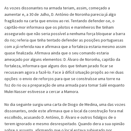
As vozes dissonantes na armada teriam, assim, começado a
aumentar e, a 30 de Julho, D. António de Noronha parecia já algo
fragilizado na carta que enviou ao rei. Tentando defender-se, o
capitão-mor informava que os pilotos e marinheiros lhe tinham
assegurado que não seria possível a nenhuma força bloquear a barra
do rio; referia que tinha tentado defender as posições portuguesas
com a já referida nau e afirmava que a fortaleza estaria mesmo assim
quase finalizada. Afirmava ainda que o seu comando estaria
ameaçado por alguns elementos: D. Álvaro de Noronha, capitão da
fortaleza, informara que alguns dos que tinham jurado ficar se
recusavam agora a fazê-lo. Face à difícil situação propõs ao rei duas
opções: o envio de reforços para que se construísse uma torre na
foz do rio ou a preparação de uma armada para tomar Salé enquanto
Mulei Nasser estivesse a cercar a Mamora.
No dia seguinte surgiu uma carta de Diogo de Medina, uma das vozes
dissonantes, onde este afirmava que o local da construção fora mal
escolhido, acusando D. António, D. Álvaro e outros fidalgos de o
terem ignorado e mesmo desrespeitado. Quando dera a sua opinião
sobre o assunto, afirmando que o local estava subjugado por