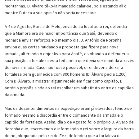
montanhas, D. Álvaro tê-lo-ia mandado calar-se, pois estando ali o
mestre Butaca a sua opinião não seria necessária.
A 4 de Agosto, Garcia de Melo, enviado ao local pelo rei, defendia
que a Mamora era de maior importância que Salé, devendo o
monarca enviar reforços. No mesmo dia, D. António de Noronha
enviou duas cartas mudando a proposta que fizera para nova
armada, alterando o objectivo para Anafé, e voltando a defender a
sua posição: a fortaleza está feita pelo que devia ser mantida através
de nova armada. Caso não fosse possível, o rei deveria deixar a
fortaleza bem guarnecida com 800 homens (D. Álvaro pedia 1.200).
Com D. Álvaro, a mostrar algum receio em ficar como capitão, D.
António propõs ainda ao rei escolher um substituto entre os capitães
da armada.
Mas os desentendimentos na expedição eram já elevados, tendo-se
formado mesmo a discórdia entre o comandante da armada e o
capitão da fortaleza. Assim, dia 5 de Agosto foi o próprio D. Álvaro de
Noronha que, escrevendo e informando o rei sobre a largura da barra
do rio, bloqueada pelo rei de Fez, defendeu que a fortaleza da