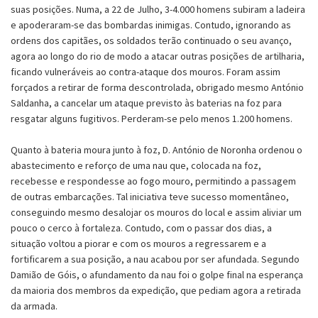
suas posições. Numa, a 22 de Julho, 3-4.000 homens subiram a ladeira
e apoderaram-se das bombardas inimigas. Contudo, ignorando as
ordens dos capitães, os soldados terão continuado o seu avanço,
agora ao longo do rio de modo a atacar outras posições de artilharia,
ficando vulneráveis ao contra-ataque dos mouros. Foram assim
forçados a retirar de forma descontrolada, obrigado mesmo António
Saldanha, a cancelar um ataque previsto às baterias na foz para
resgatar alguns fugitivos. Perderam-se pelo menos 1.200 homens.
Quanto à bateria moura junto à foz, D. António de Noronha ordenou o
abastecimento e reforço de uma nau que, colocada na foz,
recebesse e respondesse ao fogo mouro, permitindo a passagem
de outras embarcações. Tal iniciativa teve sucesso momentâneo,
conseguindo mesmo desalojar os mouros do local e assim aliviar um
pouco o cerco à fortaleza. Contudo, com o passar dos dias, a
situação voltou a piorar e com os mouros a regressarem e a
fortificarem a sua posição, a nau acabou por ser afundada. Segundo
Damião de Góis, o afundamento da nau foi o golpe final na esperança
da maioria dos membros da expedição, que pediam agora a retirada
da armada.