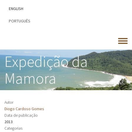
Passar
ENGLISH
para
o
PORTUGUÊS
conteúdo
principal
Toggle
menu
Expedição da
Mamora
Autor
Diogo Cardoso Gomes
Data de publicação
2013
Categorias