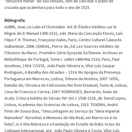
“desastre militar” do seu reinado, tem de cancelar o plano de
cruzada que acalentara para todo o ano de 1515.
Bibliografia:
AUBIN, Jean, Le Latin et l‘Astrolabe. Vol. III: Études Inédites sur le
Règne de D. Manuel 1495-1521, eds. Maria da Conceição Flores, Luís
Filipe F. R. Thomaz, Françoise Aubin, Paris, Centre Culturel Calouste
Gulbenkian, 2006. CENIVAL, Pierre de, Ed. Les Sources Inédites de
l’Histoire du Maroc. Premiêre Série Dynastie Sa’Dienne. Archives et
Bibliothéque de Portugal, Tome I: Juillet 1486-Mai 1516, Paris, Paul
Geuthner, 1934. COSTA, João Paulo Oliveira e, Vítor Luís Gaspar
Rodrigues, A Batalha dos Alcaides – 1514. No Apogeu da Presença
Portuguesa em Marrocos, Lisboa, Tribuna da História, 2007. GÓIS,
Damião de, Chronica do Felicissimo Rei Dom Emanuel, Tomo III, Lisboa,
Casa de Francisco Correa, 1567. RODRIGUES, Bernardo, Anais de
Arzila: Crónica Inédita do Século XVI. Vol. I: 1508-1525, dir. David Lopes,
Lisboa, Academia das Sciencias de Lisboa, 1915. TEIXEIRA, André
Pinto de Sousa Dias, “Uma Linhagem ao Serviço da “Ideia Imperial
Manuelina”: Noronhas e Meneses de Vila Real, em Marrocos e na
Índia”, in A Alta Nobreza e a Fundação do Estado da Índia: Actas do
Colóquio Internacional, org. João Paulo Oliveira e Costa, Vítor Luís