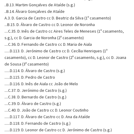
..B.13. Martim Gonçalves de Ataíde (s.g.)
..B.14. Álvaro Gonçalves de Ataíde
A.3. D. Garcia de Castro cc D. Beatriz da Silva (1º casamento)
...B.15. D. Álvaro de Castro cc D. Leonor de Noronha
....C.35. D. Inês de Castro cc Aires Teles de Meneses (1º casamento,
s.g.), cc D. Garcia de Noronha (2º casamento)
....C.36. D. Fernando de Castro cc D. Maria de Aiala
......D.113. D. Jerónimo de Castro cc D. Cecília Henriques (1º
casamento), cc D. Leonor de Castro (2º casamento, s.g.), cc D. Joana
de Sousa (3º casamento)
......D.114. D. Álvaro de Castro (s.g.)
......D.115. D. Pedro de Castro
......D.116. D. Inês de Aiala cc João de Melo
....C.37. D. Jerónimo de Castro (s.g.)
....C.38. D. Bernardo de Castro (s.g.)
....C.39. D. Álvaro de Castro (s.g.)
....C.40. D. João de Castro cc D. Leonor Coutinho
......D.117. D. Álvaro de Castro cc D. Ana da Ataíde
......D.118. D. Fernando de Castro (s.g.)
......D.119. D. Leonor de Castro cc D. Jerónimo de Castro (s.g.)