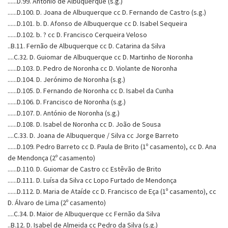
......D.99. António de Albuquerque (s.g.)
......D.100. D. Joana de Albuquerque cc D. Fernando de Castro (s.g.)
......D.101. b. D. Afonso de Albuquerque cc D. Isabel Sequeira
......D.102. b. ? cc D. Francisco Cerqueira Veloso
..B.11. Fernão de Albuquerque cc D. Catarina da Silva
....C.32. D. Guiomar de Albuquerque cc D. Martinho de Noronha
......D.103. D. Pedro de Noronha cc D. Violante de Noronha
......D.104. D. Jerónimo de Noronha (s.g.)
......D.105. D. Fernando de Noronha cc D. Isabel da Cunha
......D.106. D. Francisco de Noronha (s.g.)
......D.107. D. António de Noronha (s.g.)
......D.108. D. Isabel de Noronha cc D. João de Sousa
....C.33. D. Joana de Albuquerque / Silva cc Jorge Barreto
......D.109. Pedro Barreto cc D. Paula de Brito (1º casamento), cc D. Ana
de Mendonça (2º casamento)
......D.110. D. Guiomar de Castro cc Estêvão de Brito
......D.111. D. Luísa da Silva cc Lopo Furtado de Mendonça
......D.112. D. Maria de Ataíde cc D. Francisco de Eça (1º casamento), cc
D. Álvaro de Lima (2º casamento)
....C.34. D. Maior de Albuquerque cc Fernão da Silva
..B.12. D. Isabel de Almeida cc Pedro da Silva (s.g.)