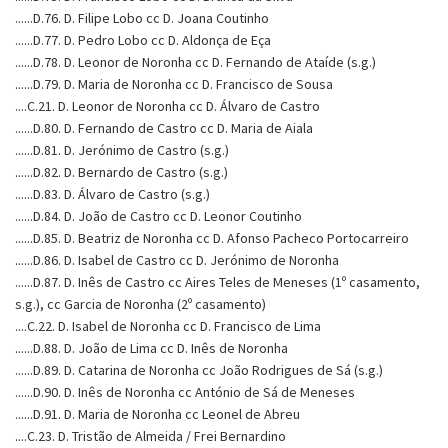
......D.76. D. Filipe Lobo cc D. Joana Coutinho
......D.77. D. Pedro Lobo cc D. Aldonça de Eça
......D.78. D. Leonor de Noronha cc D. Fernando de Ataíde (s.g.)
......D.79. D. Maria de Noronha cc D. Francisco de Sousa
....C.21. D. Leonor de Noronha cc D. Álvaro de Castro
......D.80. D. Fernando de Castro cc D. Maria de Aiala
......D.81. D. Jerónimo de Castro (s.g.)
......D.82. D. Bernardo de Castro (s.g.)
......D.83. D. Álvaro de Castro (s.g.)
......D.84. D. João de Castro cc D. Leonor Coutinho
......D.85. D. Beatriz de Noronha cc D. Afonso Pacheco Portocarreiro
......D.86. D. Isabel de Castro cc D. Jerónimo de Noronha
......D.87. D. Inês de Castro cc Aires Teles de Meneses (1º casamento,
s.g.), cc Garcia de Noronha (2º casamento)
....C.22. D. Isabel de Noronha cc D. Francisco de Lima
......D.88. D. João de Lima cc D. Inês de Noronha
......D.89. D. Catarina de Noronha cc João Rodrigues de Sá (s.g.)
......D.90. D. Inês de Noronha cc António de Sá de Meneses
......D.91. D. Maria de Noronha cc Leonel de Abreu
....C.23. D. Tristão de Almeida / Frei Bernardino