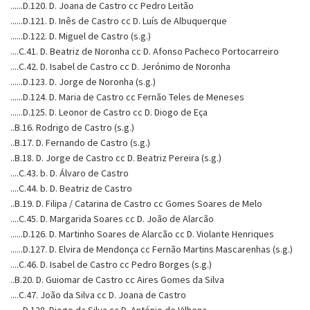
......D.120. D. Joana de Castro cc Pedro Leitão
......D.121. D. Inês de Castro cc D. Luís de Albuquerque
......D.122. D. Miguel de Castro (s.g.)
....C.41. D. Beatriz de Noronha cc D. Afonso Pacheco Portocarreiro
....C.42. D. Isabel de Castro cc D. Jerónimo de Noronha
......D.123. D. Jorge de Noronha (s.g.)
......D.124. D. Maria de Castro cc Fernão Teles de Meneses
......D.125. D. Leonor de Castro cc D. Diogo de Eça
..B.16. Rodrigo de Castro (s.g.)
..B.17. D. Fernando de Castro (s.g.)
..B.18. D. Jorge de Castro cc D. Beatriz Pereira (s.g.)
....C.43. b. D. Álvaro de Castro
....C.44. b. D. Beatriz de Castro
..B.19. D. Filipa / Catarina de Castro cc Gomes Soares de Melo
....C.45. D. Margarida Soares cc D. João de Alarcão
......D.126. D. Martinho Soares de Alarcão cc D. Violante Henriques
......D.127. D. Elvira de Mendonça cc Fernão Martins Mascarenhas (s.g.)
....C.46. D. Isabel de Castro cc Pedro Borges (s.g.)
..B.20. D. Guiomar de Castro cc Aires Gomes da Silva
....C.47. João da Silva cc D. Joana de Castro
......D.128. Diogo da Silva cc D. António de Vilhena