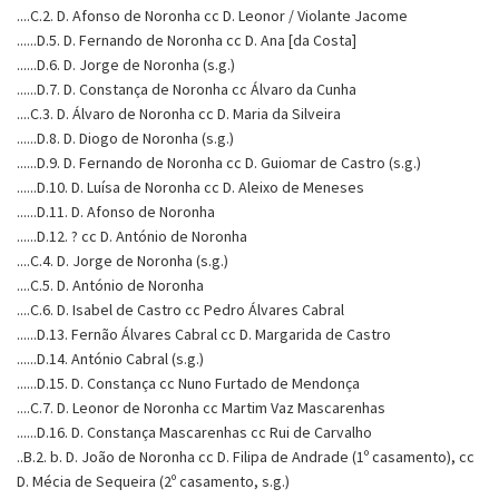
....C.2. D. Afonso de Noronha cc D. Leonor / Violante Jacome
......D.5. D. Fernando de Noronha cc D. Ana [da Costa]
......D.6. D. Jorge de Noronha (s.g.)
......D.7. D. Constança de Noronha cc Álvaro da Cunha
....C.3. D. Álvaro de Noronha cc D. Maria da Silveira
......D.8. D. Diogo de Noronha (s.g.)
......D.9. D. Fernando de Noronha cc D. Guiomar de Castro (s.g.)
......D.10. D. Luísa de Noronha cc D. Aleixo de Meneses
......D.11. D. Afonso de Noronha
......D.12. ? cc D. António de Noronha
....C.4. D. Jorge de Noronha (s.g.)
....C.5. D. António de Noronha
....C.6. D. Isabel de Castro cc Pedro Álvares Cabral
......D.13. Fernão Álvares Cabral cc D. Margarida de Castro
......D.14. António Cabral (s.g.)
......D.15. D. Constança cc Nuno Furtado de Mendonça
....C.7. D. Leonor de Noronha cc Martim Vaz Mascarenhas
......D.16. D. Constança Mascarenhas cc Rui de Carvalho
..B.2. b. D. João de Noronha cc D. Filipa de Andrade (1º casamento), cc
D. Mécia de Sequeira (2º casamento, s.g.)