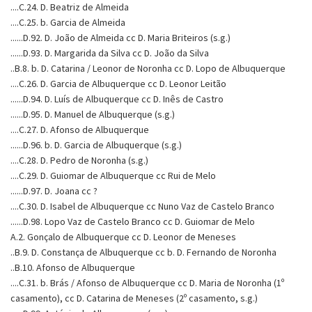
....C.24. D. Beatriz de Almeida
....C.25. b. Garcia de Almeida
......D.92. D. João de Almeida cc D. Maria Briteiros (s.g.)
......D.93. D. Margarida da Silva cc D. João da Silva
..B.8. b. D. Catarina / Leonor de Noronha cc D. Lopo de Albuquerque
....C.26. D. Garcia de Albuquerque cc D. Leonor Leitão
......D.94. D. Luís de Albuquerque cc D. Inês de Castro
......D.95. D. Manuel de Albuquerque (s.g.)
....C.27. D. Afonso de Albuquerque
......D.96. b. D. Garcia de Albuquerque (s.g.)
....C.28. D. Pedro de Noronha (s.g.)
....C.29. D. Guiomar de Albuquerque cc Rui de Melo
......D.97. D. Joana cc ?
....C.30. D. Isabel de Albuquerque cc Nuno Vaz de Castelo Branco
......D.98. Lopo Vaz de Castelo Branco cc D. Guiomar de Melo
A.2. Gonçalo de Albuquerque cc D. Leonor de Meneses
..B.9. D. Constança de Albuquerque cc b. D. Fernando de Noronha
..B.10. Afonso de Albuquerque
....C.31. b. Brás / Afonso de Albuquerque cc D. Maria de Noronha (1º
casamento), cc D. Catarina de Meneses (2º casamento, s.g.)