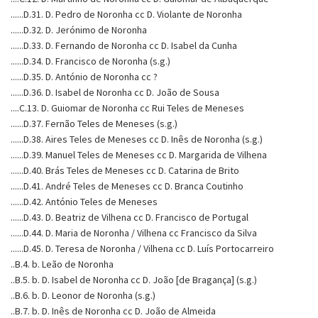
......D.31. D. Pedro de Noronha cc D. Violante de Noronha
......D.32. D. Jerónimo de Noronha
......D.33. D. Fernando de Noronha cc D. Isabel da Cunha
......D.34. D. Francisco de Noronha (s.g.)
......D.35. D. António de Noronha cc ?
......D.36. D. Isabel de Noronha cc D. João de Sousa
....C.13. D. Guiomar de Noronha cc Rui Teles de Meneses
......D.37. Fernão Teles de Meneses (s.g.)
......D.38. Aires Teles de Meneses cc D. Inês de Noronha (s.g.)
......D.39. Manuel Teles de Meneses cc D. Margarida de Vilhena
......D.40. Brás Teles de Meneses cc D. Catarina de Brito
......D.41. André Teles de Meneses cc D. Branca Coutinho
......D.42. António Teles de Meneses
......D.43. D. Beatriz de Vilhena cc D. Francisco de Portugal
......D.44. D. Maria de Noronha / Vilhena cc Francisco da Silva
......D.45. D. Teresa de Noronha / Vilhena cc D. Luís Portocarreiro
..B.4. b. Leão de Noronha
..B.5. b. D. Isabel de Noronha cc D. João [de Bragança] (s.g.)
..B.6. b. D. Leonor de Noronha (s.g.)
..B.7. b. D. Inês de Noronha cc D. João de Almeida