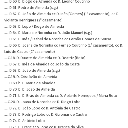
......D.60. D. Diogo de Almeida cc D. Leonor Coutinho
......D.61. Pedro de Almeida (s.g.)
......D.62. D. João de Almeida cc D. Inês [Gomes] (1º casamento), cc D.
Violante Henriques (2º casamento)
......D.63. D. Lopo / Diogo de Almeida
......D.64. D. Maria de Noronha cc D. João Manuel (s.g.)
......D.65. D. Inês / Isabel de Noronha cc Fernão Gomes de Sousa
......D.66. D. Joana de Noronha cc Fernão Coutinho (1º casamento), cc D.
Luís de Castro (2º casamento)
....C.18. D. Duarte de Almeida cc D. Beatriz [Boto]
......D.67. D. Inês de Almeida cc João da Costa
......D.68. D. João de Almeida (s.g.)
....C.19. D. Cristóvão de Almeida
......D.69. b. D. Maria de Almeida
......D.70. b. D. João de Almeida
......D.71. b. D. Brás de Almeida cc D. Violante Henriques / Maria Boto
....C.20. D. Joana de Noronha cc D. Diogo Lobo
......D.72. D. João Lobo cc D. Antónia de Castro
......D.73. D. Rodrigo Lobo cc D. Guiomar de Castro
......D.74. D. António Lobo
......D.75. D. Francisco Lobo cc D. Branca da Silva