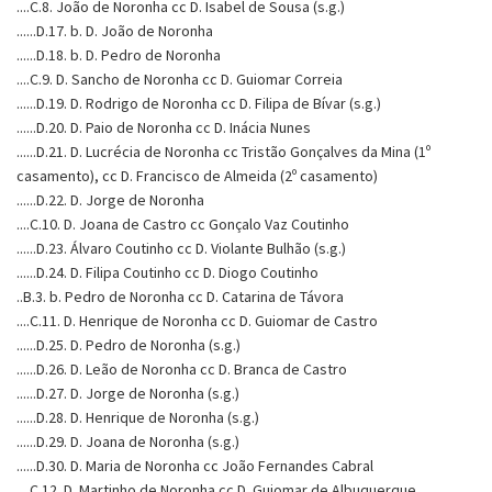
....C.8. João de Noronha cc D. Isabel de Sousa (s.g.)
......D.17. b. D. João de Noronha
......D.18. b. D. Pedro de Noronha
....C.9. D. Sancho de Noronha cc D. Guiomar Correia
......D.19. D. Rodrigo de Noronha cc D. Filipa de Bívar (s.g.)
......D.20. D. Paio de Noronha cc D. Inácia Nunes
......D.21. D. Lucrécia de Noronha cc Tristão Gonçalves da Mina (1º
casamento), cc D. Francisco de Almeida (2º casamento)
......D.22. D. Jorge de Noronha
....C.10. D. Joana de Castro cc Gonçalo Vaz Coutinho
......D.23. Álvaro Coutinho cc D. Violante Bulhão (s.g.)
......D.24. D. Filipa Coutinho cc D. Diogo Coutinho
..B.3. b. Pedro de Noronha cc D. Catarina de Távora
....C.11. D. Henrique de Noronha cc D. Guiomar de Castro
......D.25. D. Pedro de Noronha (s.g.)
......D.26. D. Leão de Noronha cc D. Branca de Castro
......D.27. D. Jorge de Noronha (s.g.)
......D.28. D. Henrique de Noronha (s.g.)
......D.29. D. Joana de Noronha (s.g.)
......D.30. D. Maria de Noronha cc João Fernandes Cabral
....C.12. D. Martinho de Noronha cc D. Guiomar de Albuquerque