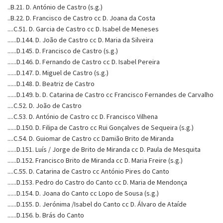
..B.21. D. António de Castro (s.g.)
..B.22. D. Francisco de Castro cc D. Joana da Costa
....C.51. D. Garcia de Castro cc D. Isabel de Meneses
......D.144. D. João de Castro cc D. Maria da Silveira
......D.145. D. Francisco de Castro (s.g.)
......D.146. D. Fernando de Castro cc D. Isabel Pereira
......D.147. D. Miguel de Castro (s.g.)
......D.148. D. Beatriz de Castro
......D.149. b. D. Catarina de Castro cc Francisco Fernandes de Carvalho
....C.52. D. João de Castro
....C.53. D. António de Castro cc D. Francisco Vilhena
......D.150. D. Filipa de Castro cc Rui Gonçalves de Sequeira (s.g.)
....C.54. D. Guiomar de Castro cc Damião Brito de Miranda
......D.151. Luís / Jorge de Brito de Miranda cc D. Paula de Mesquita
......D.152. Francisco Brito de Miranda cc D. Maria Freire (s.g.)
....C.55. D. Catarina de Castro cc António Pires do Canto
......D.153. Pedro do Castro do Canto cc D. Maria de Mendonça
......D.154. D. Joana do Canto cc Lopo de Sousa (s.g.)
......D.155. D. Jerónima /Isabel do Canto cc D. Álvaro de Ataíde
......D.156. b. Brás do Canto