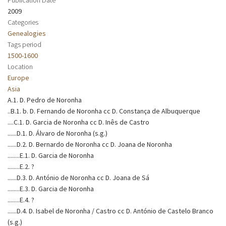
2009
Categories
Genealogies
Tags period
1500-1600
Location
Europe
Asia
A.1. D. Pedro de Noronha
..B.1. b. D. Fernando de Noronha cc D. Constança de Albuquerque
....C.1. D. Garcia de Noronha cc D. Inês de Castro
......D.1. D. Álvaro de Noronha (s.g.)
......D.2. D. Bernardo de Noronha cc D. Joana de Noronha
........E.1. D. Garcia de Noronha
........E.2. ?
......D.3. D. António de Noronha cc D. Joana de Sá
........E.3. D. Garcia de Noronha
........E.4. ?
......D.4. D. Isabel de Noronha / Castro cc D. António de Castelo Branco
(s.g.)