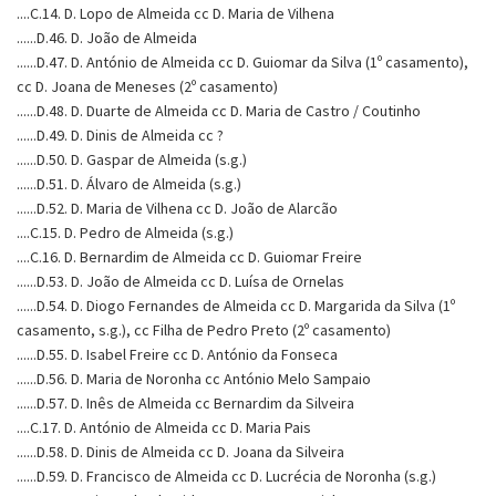
....C.14. D. Lopo de Almeida cc D. Maria de Vilhena
......D.46. D. João de Almeida
......D.47. D. António de Almeida cc D. Guiomar da Silva (1º casamento),
cc D. Joana de Meneses (2º casamento)
......D.48. D. Duarte de Almeida cc D. Maria de Castro / Coutinho
......D.49. D. Dinis de Almeida cc ?
......D.50. D. Gaspar de Almeida (s.g.)
......D.51. D. Álvaro de Almeida (s.g.)
......D.52. D. Maria de Vilhena cc D. João de Alarcão
....C.15. D. Pedro de Almeida (s.g.)
....C.16. D. Bernardim de Almeida cc D. Guiomar Freire
......D.53. D. João de Almeida cc D. Luísa de Ornelas
......D.54. D. Diogo Fernandes de Almeida cc D. Margarida da Silva (1º
casamento, s.g.), cc Filha de Pedro Preto (2º casamento)
......D.55. D. Isabel Freire cc D. António da Fonseca
......D.56. D. Maria de Noronha cc António Melo Sampaio
......D.57. D. Inês de Almeida cc Bernardim da Silveira
....C.17. D. António de Almeida cc D. Maria Pais
......D.58. D. Dinis de Almeida cc D. Joana da Silveira
......D.59. D. Francisco de Almeida cc D. Lucrécia de Noronha (s.g.)