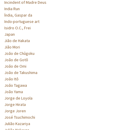
Incindent of Madre Deus
India Run
Índia, Gaspar da
Indo-portuguese art
Isidro O.C., Frei
Japan
Jião de Hakata
Jião Mori
João de Chûgoku
João de Gotô
João de Omi
João de Takushima
João Itô
João Tagawa
João Yama
Jorge de Loyola
Jorge Hirata
Jorge Joren
José Tsuchimochi
Julião Kazariya
Julião Nakaura