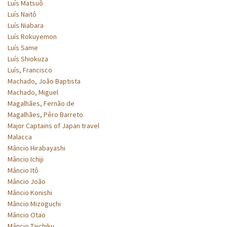
Luís Matsuô
Luís Naitô
Luís Niabara
Luís Rokuyemon
Luís Same
Luís Shiokuza
Luís, Francisco
Machado, João Baptista
Machado, Miguel
Magalhães, Fernão de
Magalhães, Pêro Barreto
Major Captains of Japan travel
Malacca
Mâncio Hirabayashi
Mâncio Ichiji
Mâncio Itô
Mâncio João
Mâncio Konishi
Mâncio Mizoguchi
Mâncio Otao
Mâncio Taichiku