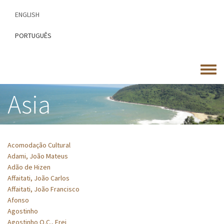
Skip
ENGLISH
to
main
PORTUGUÊS
content
Toggle
menu
Asia
Acomodação Cultural
Adami, João Mateus
Adão de Hizen
Affaitati, João Carlos
Affaitati, João Francisco
Afonso
Agostinho
Agostinho O.C., Frei