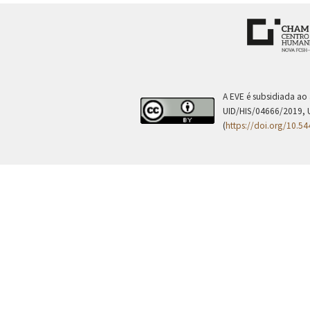
A EVE é subsidiada ao
UID/HIS/04666/2019, 
(
https://doi.org/10.5