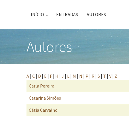
Passar
para
INÍCIO
ENTRADAS
AUTORES
o
conteúdo
principal
Autores
A
|
C
|
D
|
E
|
F
|
H
|
J
|
L
|
M
|
N
|
P
|
R
|
S
|
T
|
V
|
Z
Carla Pereira
Catarina Simões
Cátia Carvalho