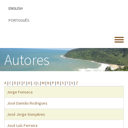
Passar
ENGLISH
para
o
PORTUGUÊS
conteúdo
principal
Toggle
menu
Autores
A
|
C
|
D
|
E
|
F
|
H
|
J
|
L
|
M
|
N
|
P
|
R
|
S
|
T
|
V
|
Z
Jorge Fonseca
José Damião Rodrigues
José Jorge Gonçalves
José Luís Ferreira