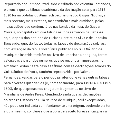
Reportório dos Tempos, traduzido e editado por Valentim Fernandes,
e anuncia que as tábuas quadrienais da declinação solar para 1517-
1520 foram obtidas do Almanach pelo aritmético Gaspar Nicolas; a
mais recente, mais extensa, mas também a mais duvidosa, pelas
inexactidões que contém, lê-se nas Lendas da Índia, de Gaspar
Correia, no capítulo em que fala da náutica astronómica. Sabe-se
hoje, depois dos estudos de Luciano Pereira da Silva e de Joaquim
Bensaúde, que, de facto, todas as tábuas de declinações solares,
com excepção da tábua solar única publicada no Guia Náutico de
Munique e inserida também no Livro de Francisco Rodrigues, foram
calculadas a partir dos números que se encontram impressos no
Almanach: estão neste caso as tábuas com as declinações solares do
Guia Náutico de Évora, também reproduzidas por Valentim
Fernandes, válidas para o período já referido, e várias outras tábuas
para diversos quadriénios (e, nomeadamente, para 1493-1496 e 1497-
1500), de que apenas nos chegaram fragmentos no Livro de
Marinharia de André Pires. Atendendo ainda que às declinações
solares registadas no Guia Náutico de Munique, aqui exceptuadas,
não pode ser indicada com fundamento uma origem, podendo ela ter
sido a mesma, conclui-se que a obra de Zacuto foi essencial para a