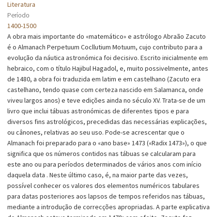
Literatura
Período
1400-1500
A obra mais importante do «matemático» e astrólogo Abraão Zacuto
é o Almanach Perpetuum Cocllutium Motuum, cujo contributo para a
evolução da náutica astronómica foi decisivo. Escrito inicialmente em
hebraico, com o título Hajibul Hagadol, e, muito possivelmente, antes
de 1480, a obra foi traduzida em latim e em castelhano (Zacuto era
castelhano, tendo quase com certeza nascido em Salamanca, onde
viveu largos anos) e teve edições ainda no século XV. Trata-se de um
livro que inclui tábuas astronómicas de diferentes tipos e para
diversos fins astrológicos, precedidas das necessárias explicações,
ou cânones, relativas ao seu uso. Pode-se acrescentar que o
Almanach foi preparado para o «ano base» 1473 («Radix 1473»), o que
significa que os números contidos nas tábuas se calcularam para
este ano ou para períodos determinados de vários anos com início
daquela data . Neste último caso, é, na maior parte das vezes,
possível conhecer os valores dos elementos numéricos tabulares
para datas posteriores aos lapsos de tempos referidos nas tábuas,
mediante a introdução de correcções apropriadas. A parte explicativa