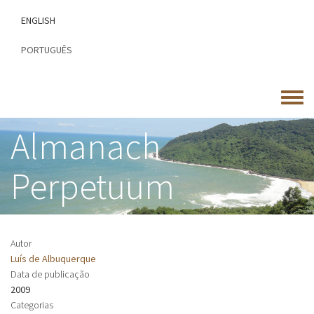
Passar
ENGLISH
para
o
PORTUGUÊS
conteúdo
principal
Toggle
menu
Almanach
Perpetuum
Autor
Luís de Albuquerque
Data de publicação
2009
Categorias