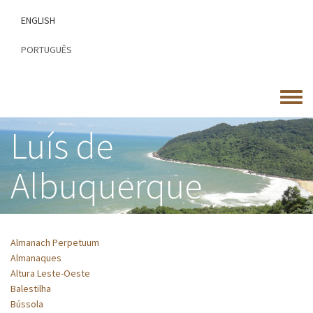
Passar
ENGLISH
para
o
PORTUGUÊS
conteúdo
principal
Toggle
menu
Luís de
Albuquerque
Almanach Perpetuum
Almanaques
Altura Leste-Oeste
Balestilha
Bússola