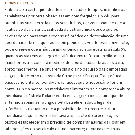
Temas e Factos
Embora seja certo que, desde mais recuados tempos, marinheiros e
caminhantes por terra observassem com frequência o céu para
orientar as suas derrotas e os seus trilhos, convencionou-se que a
náutica só devia ser classificada de astronómica desde que os
navegadores passaram a recorrer à prática da determinação de uma
coordenada de qualquer astro em pleno mar. Aceite esta convenção,
pode dizer-se que a náutica astronómica só apareceu no século XV,
quando as viagens ao largo do Atlântico Norte forçaram pilotos ou
marinheiros a recorrer a medidas de coordenadas de astros para,
aproximadamente, se situarem dia a dia no decurso das demoradas
viagens de retorno da costa da Guiné para a Europa. Esta prática
passou, no entanto, por diversas fases, que é necessário ter em
conta: 1) Inicialmente, os marinheiros limitaram-se a comparar a altura
meridiana da Estrela Polar medida em viagem com a altura que de
antemão sabiam ser atingida pela Estrele em dado lugar de
referência; 2) Notando que a possibilidade de recorrer à altura
meridiana daquela estrela limitava a aplicação do processo, os
pilotos estabeleceram o princípio de comparar alturas da Polar em
oito posições do sei círculo diurno aparente; daqui nasceram as