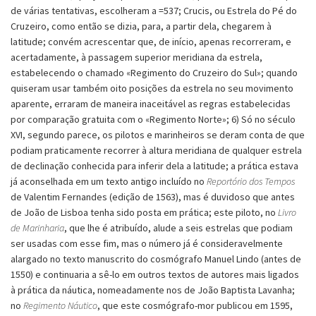
de várias tentativas, escolheram a =537; Crucis, ou Estrela do Pé do
Cruzeiro, como então se dizia, para, a partir dela, chegarem à
latitude; convém acrescentar que, de início, apenas recorreram, e
acertadamente, à passagem superior meridiana da estrela,
estabelecendo o chamado «Regimento do Cruzeiro do Sul»; quando
quiseram usar também oito posições da estrela no seu movimento
aparente, erraram de maneira inaceitável as regras estabelecidas
por comparação gratuita com o «Regimento Norte»; 6) Só no século
XVI, segundo parece, os pilotos e marinheiros se deram conta de que
podiam praticamente recorrer à altura meridiana de qualquer estrela
de declinação conhecida para inferir dela a latitude; a prática estava
já aconselhada em um texto antigo incluído no
Reportório dos Tempos
de Valentim Fernandes (edição de 1563), mas é duvidoso que antes
de João de Lisboa tenha sido posta em prática; este piloto, no
Livro
de Marinharia
, que lhe é atribuído, alude a seis estrelas que podiam
ser usadas com esse fim, mas o número já é consideravelmente
alargado no texto manuscrito do cosmógrafo Manuel Lindo (antes de
1550) e continuaria a sê-lo em outros textos de autores mais ligados
à prática da náutica, nomeadamente nos de João Baptista Lavanha;
no
Regimento Náutico
, que este cosmógrafo-mor publicou em 1595,