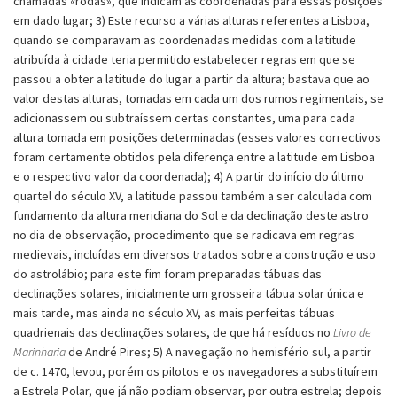
chamadas «rodas», que indicam as coordenadas para essas posições
em dado lugar; 3) Este recurso a várias alturas referentes a Lisboa,
quando se comparavam as coordenadas medidas com a latitude
atribuída à cidade teria permitido estabelecer regras em que se
passou a obter a latitude do lugar a partir da altura; bastava que ao
valor destas alturas, tomadas em cada um dos rumos regimentais, se
adicionassem ou subtraíssem certas constantes, uma para cada
altura tomada em posições determinadas (esses valores correctivos
foram certamente obtidos pela diferença entre a latitude em Lisboa
e o respectivo valor da coordenada); 4) A partir do início do último
quartel do século XV, a latitude passou também a ser calculada com
fundamento da altura meridiana do Sol e da declinação deste astro
no dia de observação, procedimento que se radicava em regras
medievais, incluídas em diversos tratados sobre a construção e uso
do astrolábio; para este fim foram preparadas tábuas das
declinações solares, inicialmente um grosseira tábua solar única e
mais tarde, mas ainda no século XV, as mais perfeitas tábuas
quadrienais das declinações solares, de que há resíduos no
Livro de
Marinharia
de André Pires; 5) A navegação no hemisfério sul, a partir
de c. 1470, levou, porém os pilotos e os navegadores a substituírem
a Estrela Polar, que já não podiam observar, por outra estrela; depois