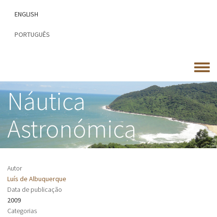
Passar
ENGLISH
para
o
PORTUGUÊS
conteúdo
principal
Toggle
menu
Náutica
Astronómica
Autor
Luís de Albuquerque
Data de publicação
2009
Categorias