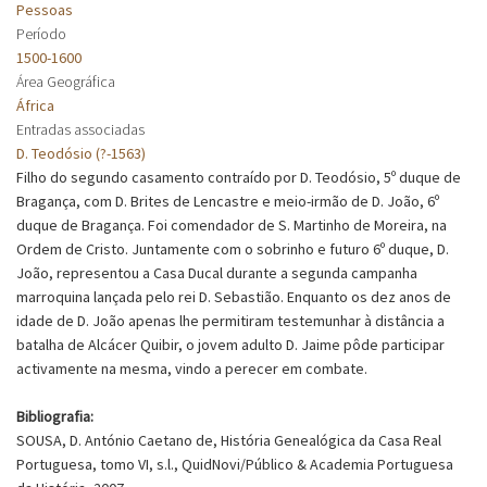
Pessoas
Período
1500-1600
Área Geográfica
África
Entradas associadas
D. Teodósio (?-1563)
Filho do segundo casamento contraído por D. Teodósio, 5º duque de
Bragança, com D. Brites de Lencastre e meio-irmão de D. João, 6º
duque de Bragança. Foi comendador de S. Martinho de Moreira, na
Ordem de Cristo. Juntamente com o sobrinho e futuro 6º duque, D.
João, representou a Casa Ducal durante a segunda campanha
marroquina lançada pelo rei D. Sebastião. Enquanto os dez anos de
idade de D. João apenas lhe permitiram testemunhar à distância a
batalha de Alcácer Quibir, o jovem adulto D. Jaime pôde participar
activamente na mesma, vindo a perecer em combate.
Bibliografia:
SOUSA, D. António Caetano de, História Genealógica da Casa Real
Portuguesa, tomo VI, s.l., QuidNovi/Público & Academia Portuguesa