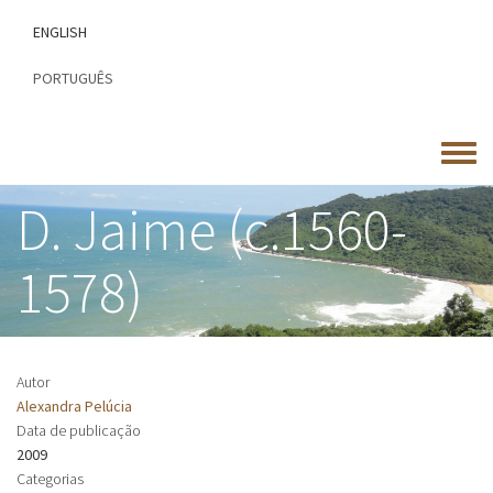
Passar
ENGLISH
para
o
PORTUGUÊS
conteúdo
principal
Toggle
menu
D. Jaime (c.1560-
1578)
Autor
Alexandra Pelúcia
Data de publicação
2009
Categorias