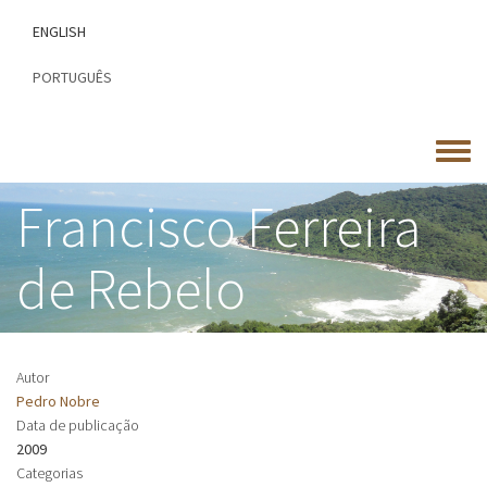
Passar
ENGLISH
para
o
PORTUGUÊS
conteúdo
principal
Toggle
menu
Francisco Ferreira
de Rebelo
Autor
Pedro Nobre
Data de publicação
2009
Categorias