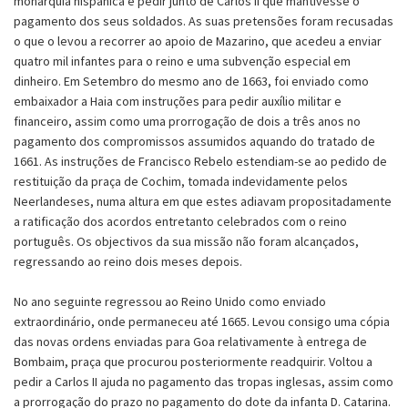
monarquia hispânica e pedir junto de Carlos II que mantivesse o
pagamento dos seus soldados. As suas pretensões foram recusadas
o que o levou a recorrer ao apoio de Mazarino, que acedeu a enviar
quatro mil infantes para o reino e uma subvenção especial em
dinheiro. Em Setembro do mesmo ano de 1663, foi enviado como
embaixador a Haia com instruções para pedir auxílio militar e
financeiro, assim como uma prorrogação de dois a três anos no
pagamento dos compromissos assumidos aquando do tratado de
1661. As instruções de Francisco Rebelo estendiam-se ao pedido de
restituição da praça de Cochim, tomada indevidamente pelos
Neerlandeses, numa altura em que estes adiavam propositadamente
a ratificação dos acordos entretanto celebrados com o reino
português. Os objectivos da sua missão não foram alcançados,
regressando ao reino dois meses depois.
No ano seguinte regressou ao Reino Unido como enviado
extraordinário, onde permaneceu até 1665. Levou consigo uma cópia
das novas ordens enviadas para Goa relativamente à entrega de
Bombaim, praça que procurou posteriormente readquirir. Voltou a
pedir a Carlos II ajuda no pagamento das tropas inglesas, assim como
a prorrogação do prazo no pagamento do dote da infanta D. Catarina.