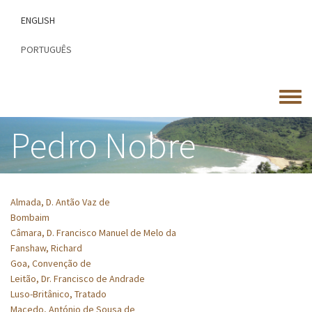
Passar
ENGLISH
para
o
PORTUGUÊS
conteúdo
principal
Toggle
menu
Pedro Nobre
Almada, D. Antão Vaz de
Bombaim
Câmara, D. Francisco Manuel de Melo da
Fanshaw, Richard
Goa, Convenção de
Leitão, Dr. Francisco de Andrade
Luso-Britânico, Tratado
Macedo, António de Sousa de