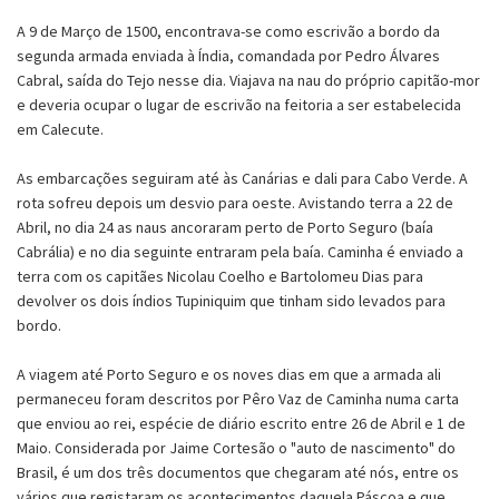
A 9 de Março de 1500, encontrava-se como escrivão a bordo da
segunda armada enviada à Índia, comandada por Pedro Álvares
Cabral, saída do Tejo nesse dia. Viajava na nau do próprio capitão-mor
e deveria ocupar o lugar de escrivão na feitoria a ser estabelecida
em Calecute.
As embarcações seguiram até às Canárias e dali para Cabo Verde. A
rota sofreu depois um desvio para oeste. Avistando terra a 22 de
Abril, no dia 24 as naus ancoraram perto de Porto Seguro (baía
Cabrália) e no dia seguinte entraram pela baía. Caminha é enviado a
terra com os capitães Nicolau Coelho e Bartolomeu Dias para
devolver os dois índios Tupiniquim que tinham sido levados para
bordo.
A viagem até Porto Seguro e os noves dias em que a armada ali
permaneceu foram descritos por Pêro Vaz de Caminha numa carta
que enviou ao rei, espécie de diário escrito entre 26 de Abril e 1 de
Maio. Considerada por Jaime Cortesão o "auto de nascimento" do
Brasil, é um dos três documentos que chegaram até nós, entre os
vários que registaram os acontecimentos daquela Páscoa e que