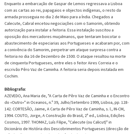
Enquanto a embarcação de Gaspar de Lemos regressava a Lisboa
com as cartas ao rei, papagaios e objectos indígenas, o resto da
armada prosseguia no dia 2 de Maio para a Índia. Chegados a
Calecute, Cabral encetou negociações com o Samorim, obtendo
autorização para instalar a feitoria. Essa instalação suscitou a
oposição dos mercadores muçulmanos, que tentaram boicotar o
abastecimento de especiarias aos Portugueses e acabaram por, com
a conivência do Samorim, perpetrar um ataque surpresa contra a
feitoria no dia 16 de Dezembro de 1500. O ataque resultou na morte
de cinquenta Portugueses, entre eles o feitor Aires Correia e o
escrivão Pêro Vaz de Caminha. A feitoria seria depois instalada em
Cochim.
Bibliografia:
AZEVEDO, Ana Maria de, "A Carta de Pêro Vaz de Caminha e o Encontro
do «Outro»" in Oceanos, n.º 39, Julho/Setembro 1999, Lisboa, pp. 128-
142. CORTESÃO, Jaime, A Carta de Pêro Vaz de Caminha, s. l., IN-CM,
1994. COUTO, Jorge, A Construção do Brasil, 2ª ed., Lisboa, Edições
Cosmos, 1997. THOMAZ, Luís Filipe, "Calecute (ou Calicut)" in
Dicionário de História dos Descobrimentos Portugueses (direcção de