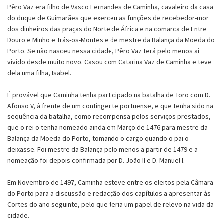
Pêro Vaz era filho de Vasco Fernandes de Caminha, cavaleiro da casa
do duque de Guimarães que exerceu as funções de recebedor-mor
dos dinheiros das praças do Norte de África e na comarca de Entre
Douro e Minho e Trás-os-Montes e de mestre da Balança da Moeda do
Porto. Se não nasceu nessa cidade, Pêro Vaz terá pelo menos aí
vivido desde muito novo. Casou com Catarina Vaz de Caminha e teve
dela uma filha, Isabel.
É provável que Caminha tenha participado na batalha de Toro com D.
Afonso V, à frente de um contingente portuense, e que tenha sido na
sequência da batalha, como recompensa pelos serviços prestados,
que o rei o tenha nomeado ainda em Março de 1476 para mestre da
Balança da Moeda do Porto, tomando o cargo quando o pai o
deixasse. Foi mestre da Balança pelo menos a partir de 1479 e a
nomeação foi depois confirmada por D. João II e D. Manuel I.
Em Novembro de 1497, Caminha esteve entre os eleitos pela Câmara
do Porto para a discussão e redacção dos capítulos a apresentar às
Cortes do ano seguinte, pelo que teria um papel de relevo na vida da
cidade.