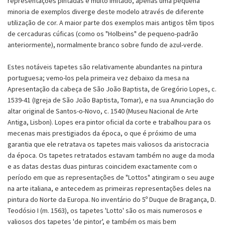
representações pintadas é muito imitado, apenas uma pequena
minoria de exemplos diverge deste modelo através de diferente
utilização de cor. A maior parte dos exemplos mais antigos têm tipos
de cercaduras cúficas (como os "Holbeins" de pequeno-padrão
anteriormente), normalmente branco sobre fundo de azul-verde.
Estes notáveis tapetes são relativamente abundantes na pintura
portuguesa; vemo-los pela primeira vez debaixo da mesa na
Apresentação da cabeça de São João Baptista, de Gregório Lopes, c.
1539-41 (Igreja de São João Baptista, Tomar), e na sua Anunciação do
altar original de Santos-o-Novo, c. 1540 (Museu Nacional de Arte
Antiga, Lisbon). Lopes era pintor oficial da corte e trabalhou para os
mecenas mais prestigiados da época, o que é próximo de uma
garantia que ele retratava os tapetes mais valiosos da aristocracia
da época. Os tapetes retratados estavam também no auge da moda
e as datas destas duas pinturas coincidem exactamente com o
período em que as representações de "Lottos" atingiram o seu auge
na arte italiana, e antecedem as primeiras representações deles na
pintura do Norte da Europa. No inventário do 5º Duque de Bragança, D.
Teodósio I (m. 1563), os tapetes 'Lotto' são os mais numerosos e
valiosos dos tapetes 'de pintor', e também os mais bem