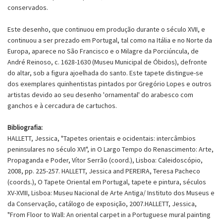
conservados.
Este desenho, que continuou em produção durante o século XVII, e
continuou a ser prezado em Portugal, tal como na Itália e no Norte da
Europa, aparece no São Francisco e o Milagre da Porciúncula, de
André Reinoso, c. 1628-1630 (Museu Municipal de Óbidos), defronte
do altar, sob a figura ajoelhada do santo. Este tapete distingue-se
dos exemplares quinhentistas pintados por Gregório Lopes e outros
artistas devido ao seu desenho 'ornamental' do arabesco com
ganchos e à cercadura de cartuchos.
Bibliografia:
HALLETT, Jessica, "Tapetes orientais e ocidentais: intercâmbios
peninsulares no século XVI", in O Largo Tempo do Renascimento: Arte,
Propaganda e Poder, Vítor Serrão (coord.), Lisboa: Caleidoscópio,
2008, pp. 225-257. HALLETT, Jessica and PEREIRA, Teresa Pacheco
(coords.), O Tapete Oriental em Portugal, tapete e pintura, séculos
XV-XVIII, Lisboa: Museu Nacional de Arte Antiga/ Instituto dos Museus e
da Conservação, catálogo de exposição, 2007.HALLETT, Jessica,
"From Floor to Wall: An oriental carpet in a Portuguese mural painting