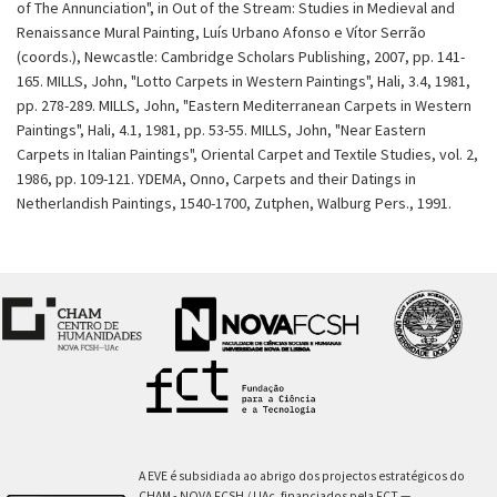
of The Annunciation", in Out of the Stream: Studies in Medieval and
Renaissance Mural Painting, Luís Urbano Afonso e Vítor Serrão
(coords.), Newcastle: Cambridge Scholars Publishing, 2007, pp. 141-
165. MILLS, John, "Lotto Carpets in Western Paintings", Hali, 3.4, 1981,
pp. 278-289. MILLS, John, "Eastern Mediterranean Carpets in Western
Paintings", Hali, 4.1, 1981, pp. 53-55. MILLS, John, "Near Eastern
Carpets in Italian Paintings", Oriental Carpet and Textile Studies, vol. 2,
1986, pp. 109-121. YDEMA, Onno, Carpets and their Datings in
Netherlandish Paintings, 1540-1700, Zutphen, Walburg Pers., 1991.
A EVE é subsidiada ao abrigo dos projectos estratégicos do
CHAM - NOVA FCSH / UAc, financiados pela FCT —