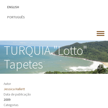
Passar
ENGLISH
para
o
PORTUGUÊS
conteúdo
principal
Toggle
menu
TURQUIA "Lotto"
Tapetes
Autor
Jessica Hallett
Data de publicação
2009
Categorias