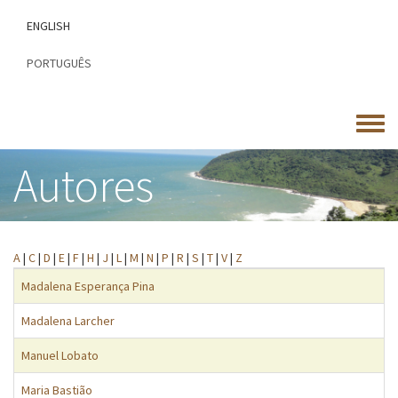
Passar
ENGLISH
para
o
PORTUGUÊS
conteúdo
principal
Toggle
menu
Autores
A
|
C
|
D
|
E
|
F
|
H
|
J
|
L
|
M
|
N
|
P
|
R
|
S
|
T
|
V
|
Z
Madalena Esperança Pina
Madalena Larcher
Manuel Lobato
Maria Bastião